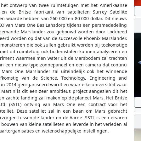
n het ontwerp van twee ruimtetuigen met het Amerikaanse
en de Britse fabrikant van satellieten Surrey Satellite
een waarde hebben van 260 000 en 80 000 dollar. Dit nieuws
EO van Mars One Bas Lansdorp tijdens een persmededeling
onbemande Marslander zou gebouwd worden door Lockheed
eerd worden op dat van de succesvolle Phoenix Marslander.
monstreren die ook zullen gebruikt worden bij toekomstige
met dit ruimtetuig ook bodemstalen kunnen analyseren en
periment waarmee men water uit de Marsbodem zal trachten
van een nieuw type zonnepaneel en een camera dat continu
Mars One Marslander zal uiteindelijk ook het winnende
komstig van de Science, Technology, Engineering and
in 2014 georganiseerd wordt en waar elke universiteit waar
artin is dit een zeer ambitieus project aangezien dit het
n zachte landing zal maken op de planeet Mars. Het Britse
y Ltd. (SSTL) ontving van Mars One een contract voor het
telliet. Deze satelliet zal in een baan om Mars gebracht
zorgen tussen de lander en de Aarde. SSTL is een ervaren
 bouwen van kleine satellieten en leverde in het verleden al
vaartorganisaties en wetenschappelijke instellingen.