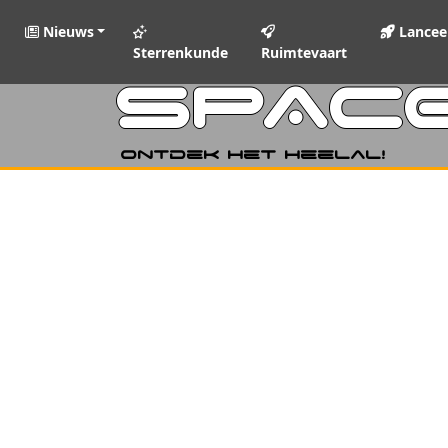
Nieuws
Lancee
Sterrenkunde
Ruimtevaart
SPAC
Ontdek het heelal!