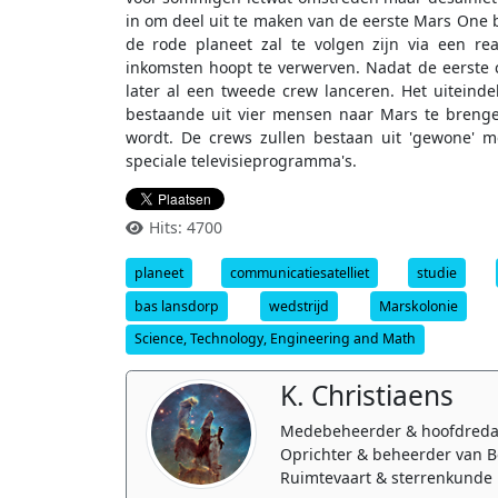
in om deel uit te maken van de eerste Mars One b
de rode planeet zal te volgen zijn via een r
inkomsten hoopt te verwerven. Nadat de eerste
later al een tweede crew lanceren. Het uiteinde
bestaande uit vier mensen naar Mars te breng
wordt. De crews zullen bestaan uit 'gewone' me
speciale televisieprogramma's.
Hits: 4700
planeet
communicatiesatelliet
studie
bas lansdorp
wedstrijd
Marskolonie
Science, Technology, Engineering and Math
K. Christiaens
Medebeheerder & hoofdreda
Oprichter & beheerder van B
Ruimtevaart & sterrenkunde 