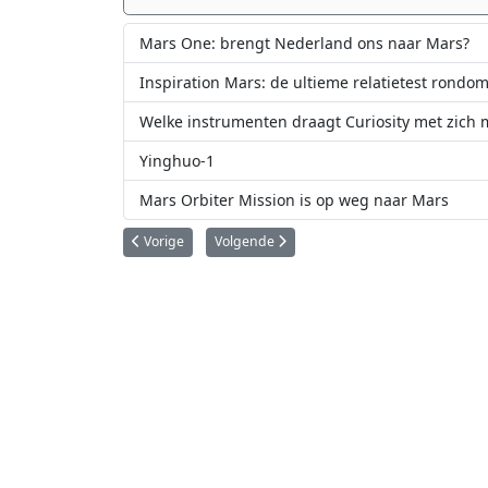
Mars One: brengt Nederland ons naar Mars?
Inspiration Mars: de ultieme relatietest rondo
Welke instrumenten draagt Curiosity met zich 
Yinghuo-1
Mars Orbiter Mission is op weg naar Mars
Vorig artikel: Opnieuw geslaagde testvlucht voor Virgin G
Volgende artikel: Ga eens met een ballon t
Vorige
Volgende