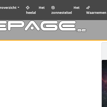
roverzicht
Het
Het
heelal
zonnestelsel
Waarnemen
EPAGE
.be