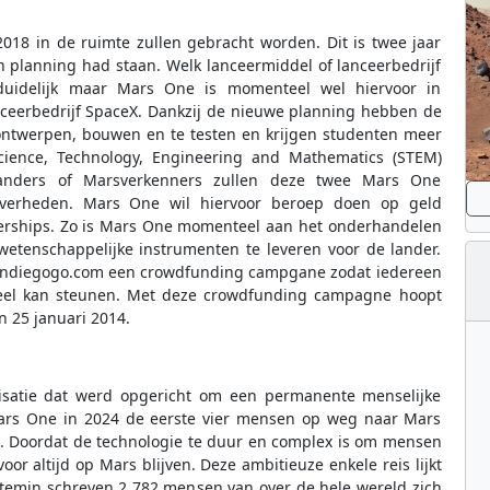
018 in de ruimte zullen gebracht worden. Dit is twee jaar
jn planning had staan. Welk lanceermiddel of lanceerbedrijf
 duidelijk maar Mars One is momenteel wel hiervoor in
ceerbedrijf SpaceX. Dankzij de nieuwe planning hebben de
ontwerpen, bouwen en te testen en krijgen studenten meer
ience, Technology, Engineering and Mathematics (STEM)
slanders of Marsverkenners zullen deze twee Mars One
overheden. Mars One wil hiervoor beroep doen op geld
nerships. Zo is Mars One momenteel aan het onderhandelen
etenschappelijke instrumenten te leveren voor de lander.
e Indiegogo.com een crowdfunding campgane zodat iedereen
ancieel kan steunen. Met deze crowdfunding campagne hoopt
n 25 januari 2014.
isatie dat werd opgericht om een permanente menselijke
 Mars One in 2024 de eerste vier mensen op weg naar Mars
en. Doordat de technologie te duur en complex is om mensen
r altijd op Mars blijven. Deze ambitieuze enkele reis lijkt
temin schreven 2 782 mensen van over de hele wereld zich