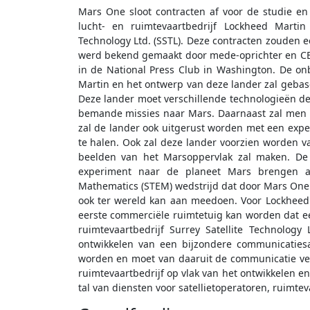
Mars One sloot contracten af voor de studie e
lucht- en ruimtevaartbedrijf Lockheed Martin 
Technology Ltd. (SSTL). Deze contracten zouden 
werd bekend gemaakt door mede-oprichter en C
in de National Press Club in Washington. De 
Martin en het ontwerp van deze lander zal gebas
Deze lander moet verschillende technologieën de
bemande missies naar Mars. Daarnaast zal men 
zal de lander ook uitgerust worden met een ex
te halen. Ook zal deze lander voorzien worden 
beelden van het Marsoppervlak zal maken. De 
experiment naar de planeet Mars brengen af
Mathematics (STEM) wedstrijd dat door Mars One 
ook ter wereld kan aan meedoen. Voor Lockheed M
eerste commerciële ruimtetuig kan worden dat ee
ruimtevaartbedrijf Surrey Satellite Technolog
ontwikkelen van een bijzondere communicatiesa
worden en moet van daaruit de communicatie ver
ruimtevaartbedrijf op vlak van het ontwikkelen en
tal van diensten voor satellietoperatoren, ruimte