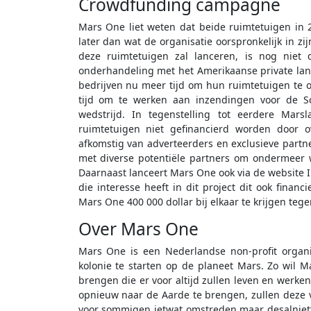
Crowdfunding campagne
Mars One liet weten dat beide ruimtetuigen in 2
later dan wat de organisatie oorspronkelijk in zi
deze ruimtetuigen zal lanceren, is nog niet
onderhandeling met het Amerikaanse private lan
bedrijven nu meer tijd om hun ruimtetuigen te 
tijd om te werken aan inzendingen voor de Sc
wedstrijd. In tegenstelling tot eerdere Mar
ruimtetuigen niet gefinancierd worden door 
afkomstig van adverteerders en exclusieve part
met diverse potentiële partners om ondermeer w
Daarnaast lanceert Mars One ook via de websit
die interesse heeft in dit project dit ook fin
Mars One 400 000 dollar bij elkaar te krijgen tege
Over Mars One
Mars One is een Nederlandse non-profit organ
kolonie te starten op de planeet Mars. Zo wil
brengen die er voor altijd zullen leven en werk
opnieuw naar de Aarde te brengen, zullen deze voo
voor sommigen ietwat omstreden maar desalniet