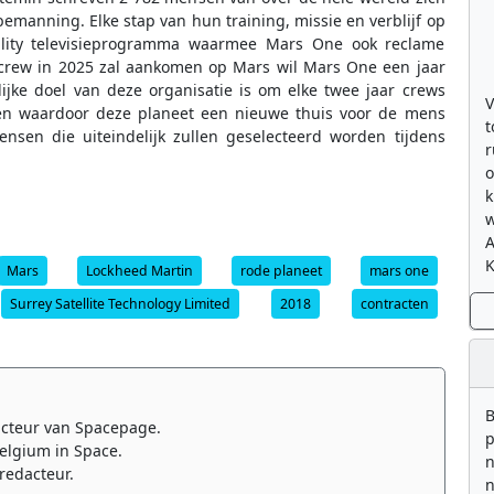
emanning. Elke stap van hun training, missie en verblijf op
eality televisieprogramma waarmee Mars One ook reclame
 crew in 2025 zal aankomen op Mars wil Mars One een jaar
lijke doel van deze organisatie is om elke twee jaar crews
V
en waardoor deze planeet een nieuwe thuis voor de mens
t
nsen die uiteindelijk zullen geselecteerd worden tijdens
r
o
k
w
K
Mars
Lockheed Martin
rode planeet
mars one
Surrey Satellite Technology Limited
2018
contracten
B
cteur van Spacepage.
p
elgium in Space.
n
redacteur.
n