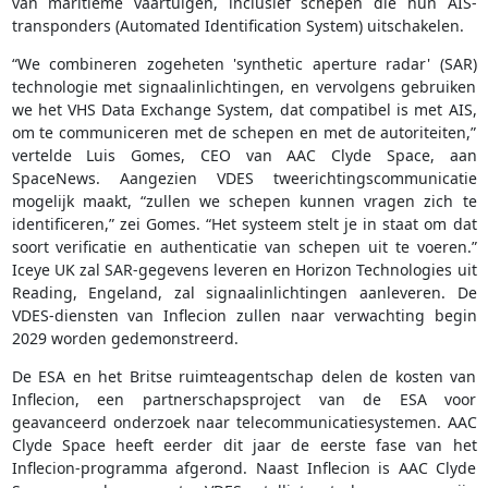
van maritieme vaartuigen, inclusief schepen die hun AIS-
transponders (Automated Identification System) uitschakelen.
“We combineren zogeheten 'synthetic aperture radar' (SAR)
technologie met signaalinlichtingen, en vervolgens gebruiken
we het VHS Data Exchange System, dat compatibel is met AIS,
om te communiceren met de schepen en met de autoriteiten,”
vertelde Luis Gomes, CEO van AAC Clyde Space, aan
SpaceNews. Aangezien VDES tweerichtingscommunicatie
mogelijk maakt, “zullen we schepen kunnen vragen zich te
identificeren,” zei Gomes. “Het systeem stelt je in staat om dat
soort verificatie en authenticatie van schepen uit te voeren.”
Iceye UK zal SAR-gegevens leveren en Horizon Technologies uit
Reading, Engeland, zal signaalinlichtingen aanleveren. De
VDES-diensten van Inflecion zullen naar verwachting begin
2029 worden gedemonstreerd.
De ESA en het Britse ruimteagentschap delen de kosten van
Inflecion, een partnerschapsproject van de ESA voor
geavanceerd onderzoek naar telecommunicatiesystemen. AAC
Clyde Space heeft eerder dit jaar de eerste fase van het
Inflecion-programma afgerond. Naast Inflecion is AAC Clyde