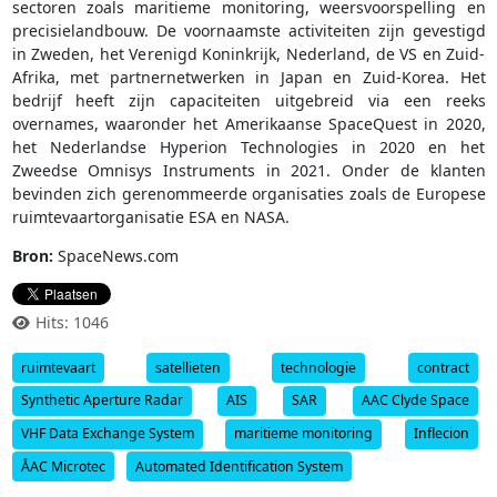
sectoren zoals maritieme monitoring, weersvoorspelling en
precisielandbouw. De voornaamste activiteiten zijn gevestigd
in Zweden, het Verenigd Koninkrijk, Nederland, de VS en Zuid-
Afrika, met partnernetwerken in Japan en Zuid-Korea. Het
bedrijf heeft zijn capaciteiten uitgebreid via een reeks
overnames, waaronder het Amerikaanse SpaceQuest in 2020,
het Nederlandse Hyperion Technologies in 2020 en het
Zweedse Omnisys Instruments in 2021. Onder de klanten
bevinden zich gerenommeerde organisaties zoals de Europese
ruimtevaartorganisatie ESA en NASA.
Bron:
SpaceNews.com
Hits: 1046
ruimtevaart
satellieten
technologie
contract
Synthetic Aperture Radar
AIS
SAR
AAC Clyde Space
VHF Data Exchange System
maritieme monitoring
Inflecion
ÅAC Microtec
Automated Identification System