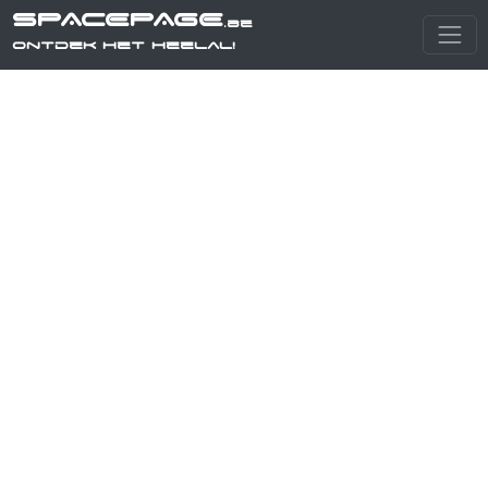
SPACEPAGE
.be
Ontdek het heelal!