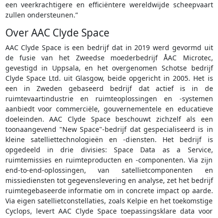
een veerkrachtigere en efficiëntere wereldwijde scheepvaart
zullen ondersteunen.”
Over AAC Clyde Space
AAC Clyde Space is een bedrijf dat in 2019 werd gevormd uit
de fusie van het Zweedse moederbedrijf ÅAC Microtec,
gevestigd in Uppsala, en het overgenomen Schotse bedrijf
Clyde Space Ltd. uit Glasgow, beide opgericht in 2005. Het is
een in Zweden gebaseerd bedrijf dat actief is in de
ruimtevaartindustrie en ruimteoplossingen en -systemen
aanbiedt voor commerciële, gouvernementele en educatieve
doeleinden. AAC Clyde Space beschouwt zichzelf als een
toonaangevend "New Space"-bedrijf dat gespecialiseerd is in
kleine satelliettechnologieën en -diensten. Het bedrijf is
opgedeeld in drie divisies: Space Data as a Service,
ruimtemissies en ruimteproducten en -componenten. Via zijn
end-to-end-oplossingen, van satellietcomponenten en
missiediensten tot gegevenslevering en analyse, zet het bedrijf
ruimtegebaseerde informatie om in concrete impact op aarde.
Via eigen satellietconstellaties, zoals Kelpie en het toekomstige
Cyclops, levert AAC Clyde Space toepassingsklare data voor