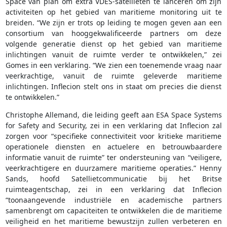
Space van plan om extra VDES-satellieten te lanceren om zijn
activiteiten op het gebied van maritieme monitoring uit te
breiden. “We zijn er trots op leiding te mogen geven aan een
consortium van hooggekwalificeerde partners om deze
volgende generatie dienst op het gebied van maritieme
inlichtingen vanuit de ruimte verder te ontwikkelen,” zei
Gomes in een verklaring. “We zien een toenemende vraag naar
veerkrachtige, vanuit de ruimte geleverde maritieme
inlichtingen. Inflecion stelt ons in staat om precies die dienst
te ontwikkelen.”
Christophe Allemand, die leiding geeft aan ESA Space Systems
for Safety and Security, zei in een verklaring dat Inflecion zal
zorgen voor “specifieke connectiviteit voor kritieke maritieme
operationele diensten en actuelere en betrouwbaardere
informatie vanuit de ruimte” ter ondersteuning van “veiligere,
veerkrachtigere en duurzamere maritieme operaties.” Henny
Sands, hoofd Satellietcommunicatie bij het Britse
ruimteagentschap, zei in een verklaring dat Inflecion
“toonaangevende industriële en academische partners
samenbrengt om capaciteiten te ontwikkelen die de maritieme
veiligheid en het maritieme bewustzijn zullen verbeteren en