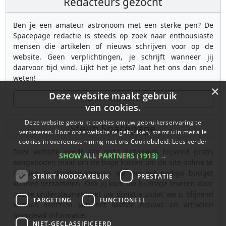
Redacteurs gezocht
Ben je een amateur astronoom met een sterke pen? De
Spacepage redactie is steeds op zoek naar enthousiaste
mensen die artikelen of nieuws schrijven voor op de
website. Geen verplichtingen, je schrijft wanneer jij
daarvoor tijd vind. Lijkt het je iets? laat het ons dan snel
weten!
×
Deze website maakt gebruik
Wordt medewerker
van cookies.
Deze website gebruikt cookies om uw gebruikerservaring te
Steun Spacepage
verbeteren. Door onze website te gebruiken, stemt u in met alle
cookies in overeenstemming met ons Cookiebeleid.
Lees verder
Deze website wordt aan onze bezoekers blijvend gratis
SHOW ALL PARTNERS
(1913) →
aangeboden maar om de hoge kosten om de site online te
houden te drukken moeten we wel het nodige budget
STRIKT NOODZAKELIJK
PRESTATIE
kunnen verzamelen. Ook jij kunt uw bijdrage leveren door
ons te ondersteunen met uw donatie zodat we u blijvend
TARGETING
FUNCTIONEEL
kunnen voorzien van het laatste nieuws en artikelen
boordevol informatie.
NIET-GECLASSIFICEERD