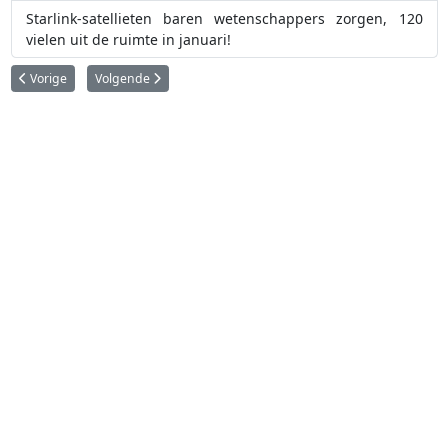
Starlink-satellieten baren wetenschappers zorgen, 120
vielen uit de ruimte in januari!
Vorig artikel: Rocket Lab neemt satellietoperator Iridium over voor 8 miljard
Volgende artikel: Blue Origin's New Glenn raket explodeert ti
Vorige
Volgende