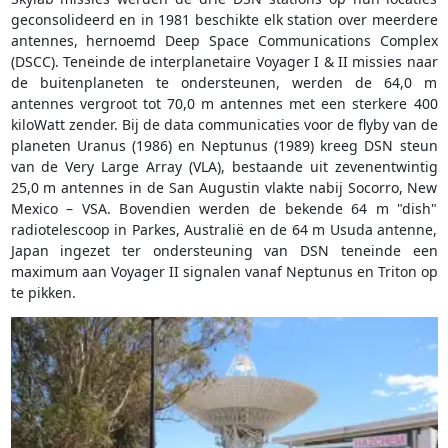
geconsolideerd en in 1981 beschikte elk station over meerdere
antennes, hernoemd Deep Space Communications Complex
(DSCC). Teneinde de interplanetaire Voyager I & II missies naar
de buitenplaneten te ondersteunen, werden de 64,0 m
antennes vergroot tot 70,0 m antennes met een sterkere 400
kiloWatt zender. Bij de data communicaties voor de flyby van de
planeten Uranus (1986) en Neptunus (1989) kreeg DSN steun
van de Very Large Array (VLA), bestaande uit zevenentwintig
25,0 m antennes in de San Augustin vlakte nabij Socorro, New
Mexico – VSA. Bovendien werden de bekende 64 m "dish"
radiotelescoop in Parkes, Australië en de 64 m Usuda antenne,
Japan ingezet ter ondersteuning van DSN teneinde een
maximum aan Voyager II signalen vanaf Neptunus en Triton op
te pikken.