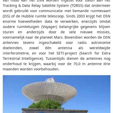
van nood kan het DSN worden ingezet voor steun aan het
Tracking & Data Relay Satellite System (TDRSS) dat ondermeer
wordt gebruikt voor communicatie met bemande ruimtevaart
(ISS) of de Hubble ruimte telescoop. Sinds 2003 krijgt het DSN
enorme hoeveelheden data te verwerken, enerzijds omdat
oudere ruimtetuigen (Voyager) belangrijke gegevens blijven
sturen en anderzijds door de vele nieuwe missies,
voornamelijk naar de planeet Mars. Bovendien worden de DSN
antennes tevens ingeschakeld voor radio astronomie
doeleinden, zowel één antenna als wereldwijde
interferometrie, en voor het SETI-project (Search for Extra
Terrestrial Intelligence). Tussentijds dienen de antennes nog
onderhoud te krijgen, waarbij voor de 70,0 m antenne drie
maanden worden voorbehouden.