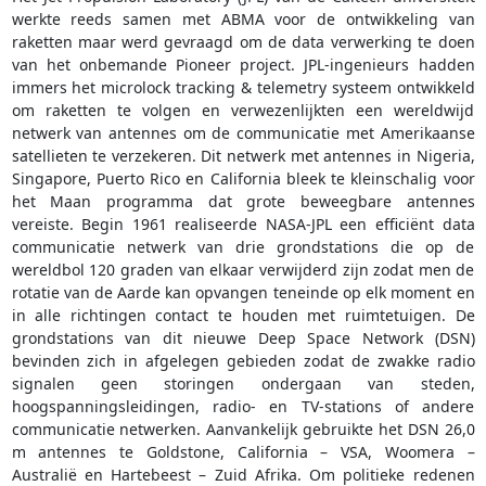
werkte reeds samen met ABMA voor de ontwikkeling van
raketten maar werd gevraagd om de data verwerking te doen
van het onbemande Pioneer project. JPL-ingenieurs hadden
immers het microlock tracking & telemetry systeem ontwikkeld
om raketten te volgen en verwezenlijkten een wereldwijd
netwerk van antennes om de communicatie met Amerikaanse
satellieten te verzekeren. Dit netwerk met antennes in Nigeria,
Singapore, Puerto Rico en California bleek te kleinschalig voor
het Maan programma dat grote beweegbare antennes
vereiste. Begin 1961 realiseerde NASA-JPL een efficiënt data
communicatie netwerk van drie grondstations die op de
wereldbol 120 graden van elkaar verwijderd zijn zodat men de
rotatie van de Aarde kan opvangen teneinde op elk moment en
in alle richtingen contact te houden met ruimtetuigen. De
grondstations van dit nieuwe Deep Space Network (DSN)
bevinden zich in afgelegen gebieden zodat de zwakke radio
signalen geen storingen ondergaan van steden,
hoogspanningsleidingen, radio- en TV-stations of andere
communicatie netwerken. Aanvankelijk gebruikte het DSN 26,0
m antennes te Goldstone, California – VSA, Woomera –
Australië en Hartebeest – Zuid Afrika. Om politieke redenen