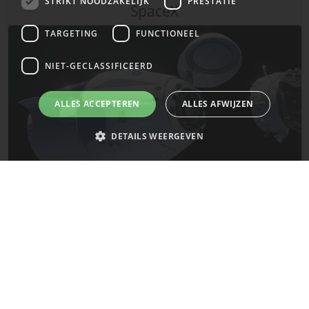
STRIKT NOODZAKELIJK
PRESTATIE
SpaceX
TARGETING
FUNCTIONEEL
NIET-GECLASSIFICEERD
ALLES ACCEPTEREN
ALLES AFWIJZEN
DETAILS WEERGEVEN
Strikt noodzakelijk
Prestatie
Targeting
Functioneel
De laatste updates van SpaceX!
Niet-geclassificeerd
Strikt noodzakelijke cookies maken de kernfunctionaliteiten van de
Mars
website mogelijk, zoals gebruikersaanmelding en accountbeheer. De
website kan niet goed worden gebruikt zonder de strikt noodzakelijke
cookies.
Naam
Provider
/
Domein
Vervaldatum