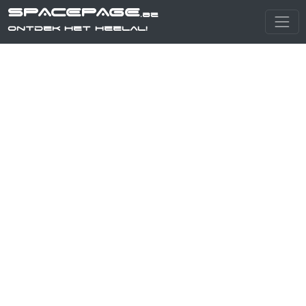
SPACEPAGE
.be
Ontdek het heelal!