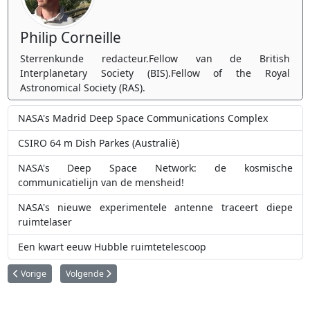
Philip Corneille
Sterrenkunde redacteur.Fellow van de British
Interplanetary Society (BIS).Fellow of the Royal
Astronomical Society (RAS).
NASA's Madrid Deep Space Communications Complex
CSIRO 64 m Dish Parkes (Australië)
NASA's Deep Space Network: de kosmische
communicatielijn van de mensheid!
NASA's nieuwe experimentele antenne traceert diepe
ruimtelaser
Een kwart eeuw Hubble ruimtetelescoop
Vorig artikel: Een potlood aan een touwtje
Volgende artikel: Wat brengt 2014 ons op vlak van ruimtevaar
Vorige
Volgende