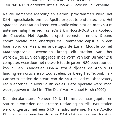
en NASA DSN ondersteunt als DSS 49 - Foto: Philip Corneille
Na de bemande Mercury en Gemini programma’s werd het
DSN ingeschakeld om het Apollo project te ondersteunen. Het
Spaanse DSN station kreeg een Apollo wing-station met 26,0 m
antenne nabij Fresnedillas, zo’n 8 km Noord-Oost van Robledo
de Chavela. Het Apollo project vereiste immers S-band
communicatie met, enerzijds de Commando capsule in een
baan rond de Maan, en anderzijds de Lunar Module op het
Maanoppervlak. Bovendien kreeg elk station van het
wereldwijde DSN een upgrade in de vorm van een Univac 1218
computer, waardoor het netwerk tot de jaren 1980 operationeel
kon blijven. Aangezien DSN-Australië tijdens de Apollo 11
landing een cruciale rol zou spelen, verkreeg het Tidbinbilla -
Canberra station de steun van de 64,0 m Parkes Observatory
radio antenna in New South Wales. Deze operatie werd mooi
weergegeven in de film “The Dish” van Michael Hirsh (2000).
De interplanetaire Pioneer 10 & 11 missies naar Jupiter en
Saturnus vormden een grotere uitdaging en elk DSN station
werd uitgerust met een 64,0 m radio antenne. Na de Apollo-
Skylab missies werden de drie DSN stations op hun locaties