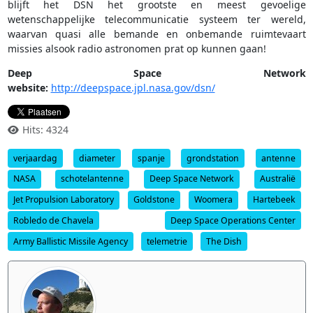
blijft het DSN het grootste en meest gevoelige
wetenschappelijke telecommunicatie systeem ter wereld,
waarvan quasi alle bemande en onbemande ruimtevaart
missies alsook radio astronomen prat op kunnen gaan!
Deep Space Network
website:
http://deepspace.jpl.nasa.gov/dsn/
Hits: 4324
verjaardag
diameter
spanje
grondstation
antenne
NASA
schotelantenne
Deep Space Network
Australië
Jet Propulsion Laboratory
Goldstone
Woomera
Hartebeek
Robledo de Chavela
Deep Space Operations Center
Army Ballistic Missile Agency
telemetrie
The Dish