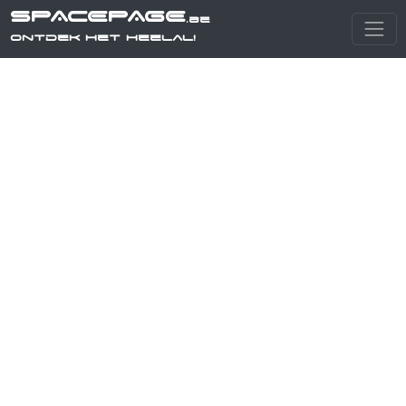
SPACEPAGE
.be
Ontdek het heelal!