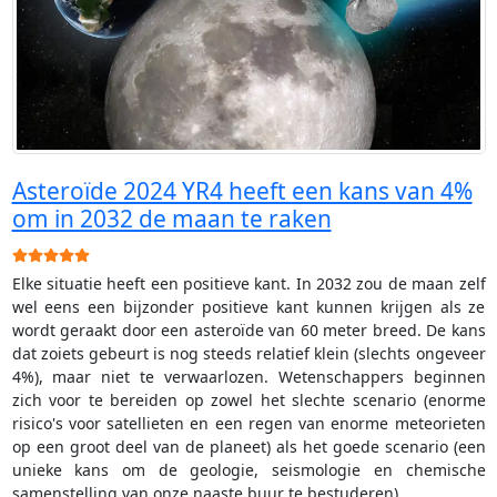
Asteroïde 2024 YR4 heeft een kans van 4%
om in 2032 de maan te raken
Gebruikerswaardering:
5
/
5
Elke situatie heeft een positieve kant. In 2032 zou de maan zelf
wel eens een bijzonder positieve kant kunnen krijgen als ze
wordt geraakt door een asteroïde van 60 meter breed. De kans
dat zoiets gebeurt is nog steeds relatief klein (slechts ongeveer
4%), maar niet te verwaarlozen. Wetenschappers beginnen
zich voor te bereiden op zowel het slechte scenario (enorme
risico's voor satellieten en een regen van enorme meteorieten
op een groot deel van de planeet) als het goede scenario (een
unieke kans om de geologie, seismologie en chemische
samenstelling van onze naaste buur te bestuderen).