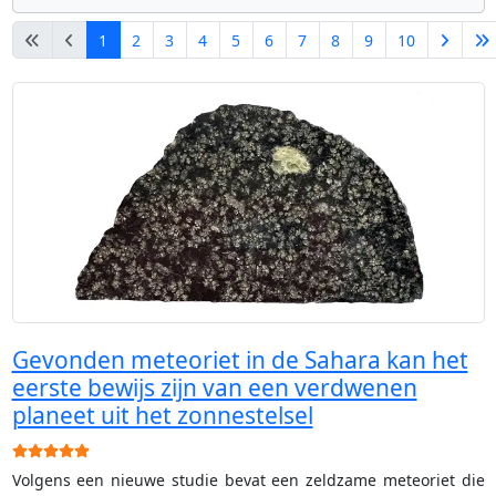
1
2
3
4
5
6
7
8
9
10
Pagina 1 van 14
Gevonden meteoriet in de Sahara kan het
eerste bewijs zijn van een verdwenen
planeet uit het zonnestelsel
Gebruikerswaardering:
5
/
5
Volgens een nieuwe studie bevat een zeldzame meteoriet die