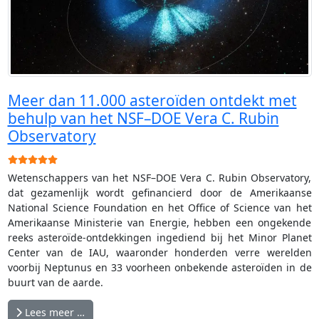
Meer dan 11.000 asteroïden ontdekt met
behulp van het NSF–DOE Vera C. Rubin
Observatory
Gebruikerswaardering:
5
/
5
Wetenschappers van het NSF–DOE Vera C. Rubin Observatory,
dat gezamenlijk wordt gefinancierd door de Amerikaanse
National Science Foundation en het Office of Science van het
Amerikaanse Ministerie van Energie, hebben een ongekende
reeks asteroïde-ontdekkingen ingediend bij het Minor Planet
Center van de IAU, waaronder honderden verre werelden
voorbij Neptunus en 33 voorheen onbekende asteroïden in de
buurt van de aarde.
Lees meer …