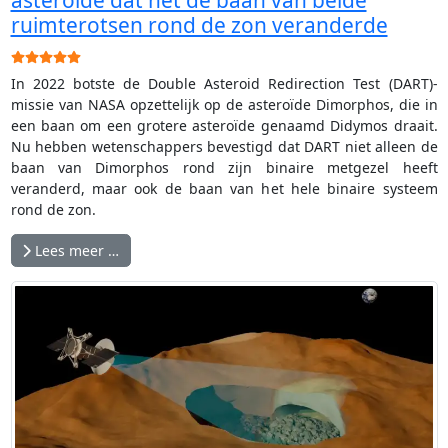
ruimterotsen rond de zon veranderde
Gebruikerswaardering:
5
/
5
In 2022 botste de Double Asteroid Redirection Test (DART)-
missie van NASA opzettelijk op de asteroïde Dimorphos, die in
een baan om een grotere asteroïde genaamd Didymos draait.
Nu hebben wetenschappers bevestigd dat DART niet alleen de
baan van Dimorphos rond zijn binaire metgezel heeft
veranderd, maar ook de baan van het hele binaire systeem
rond de zon.
Lees meer …