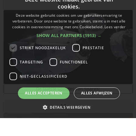
SpaceX
cookies.
Deze website gebruikt cookies om uw gebruikerservaring te
verbeteren. Door onze website te gebruiken, stemt u in met alle
cookies in overeenstemming met ons Cookiebeleid.
Lees verder
SHOW ALL PARTNERS
(1913) →
STRIKT NOODZAKELIJK
PRESTATIE
TARGETING
FUNCTIONEEL
NIET-GECLASSIFICEERD
De laatste updates van SpaceX!
ALLES ACCEPTEREN
ALLES AFWIJZEN
Mars
DETAILS WEERGEVEN
Strikt noodzakelijk
Prestatie
Targeting
Functioneel