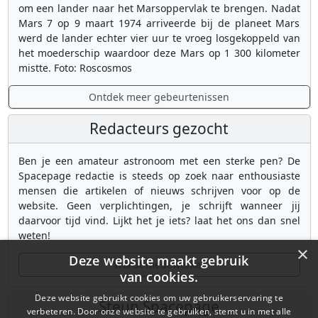
om een lander naar het Marsoppervlak te brengen. Nadat
Mars 7 op 9 maart 1974 arriveerde bij de planeet Mars
werd de lander echter vier uur te vroeg losgekoppeld van
het moederschip waardoor deze Mars op 1 300 kilometer
mistte. Foto: Roscosmos
Ontdek meer gebeurtenissen
Redacteurs gezocht
Ben je een amateur astronoom met een sterke pen? De
Spacepage redactie is steeds op zoek naar enthousiaste
mensen die artikelen of nieuws schrijven voor op de
website. Geen verplichtingen, je schrijft wanneer jij
daarvoor tijd vind. Lijkt het je iets? laat het ons dan snel
weten!
×
Deze website maakt gebruik
Wordt medewerker
van cookies.
Deze website gebruikt cookies om uw gebruikerservaring te
Steun Spacepage
verbeteren. Door onze website te gebruiken, stemt u in met alle