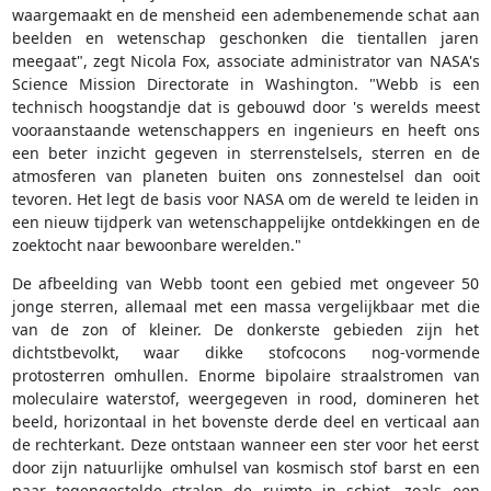
waargemaakt en de mensheid een adembenemende schat aan
beelden en wetenschap geschonken die tientallen jaren
meegaat", zegt Nicola Fox, associate administrator van NASA's
Science Mission Directorate in Washington. "Webb is een
technisch hoogstandje dat is gebouwd door 's werelds meest
vooraanstaande wetenschappers en ingenieurs en heeft ons
een beter inzicht gegeven in sterrenstelsels, sterren en de
atmosferen van planeten buiten ons zonnestelsel dan ooit
tevoren. Het legt de basis voor NASA om de wereld te leiden in
een nieuw tijdperk van wetenschappelijke ontdekkingen en de
zoektocht naar bewoonbare werelden."
De afbeelding van Webb toont een gebied met ongeveer 50
jonge sterren, allemaal met een massa vergelijkbaar met die
van de zon of kleiner. De donkerste gebieden zijn het
dichtstbevolkt, waar dikke stofcocons nog-vormende
protosterren omhullen. Enorme bipolaire straalstromen van
moleculaire waterstof, weergegeven in rood, domineren het
beeld, horizontaal in het bovenste derde deel en verticaal aan
de rechterkant. Deze ontstaan wanneer een ster voor het eerst
door zijn natuurlijke omhulsel van kosmisch stof barst en een
paar tegengestelde stralen de ruimte in schiet, zoals een