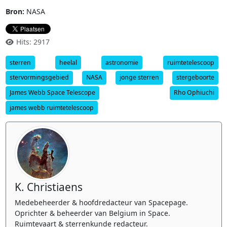
Bron:
NASA
Hits: 2917
sterren
heelal
astronomie
ruimtetelescoop
stervormingsgebied
NASA
jonge sterren
stergeboorte
James Webb Space Telescope
Rho Ophiuchi
james webb ruimtetelescoop
K. Christiaens
Medebeheerder & hoofdredacteur van Spacepage.
Oprichter & beheerder van Belgium in Space.
Ruimtevaart & sterrenkunde redacteur.