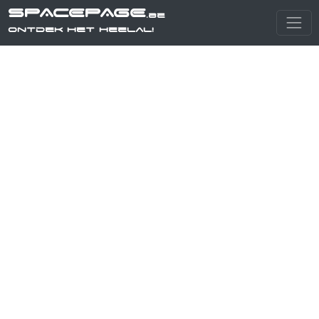
SPACEPAGE
.be
Ontdek het heelal!