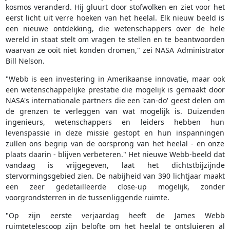
kosmos veranderd. Hij gluurt door stofwolken en ziet voor het
eerst licht uit verre hoeken van het heelal. Elk nieuw beeld is
een nieuwe ontdekking, die wetenschappers over de hele
wereld in staat stelt om vragen te stellen en te beantwoorden
waarvan ze ooit niet konden dromen," zei NASA Administrator
Bill Nelson.
"Webb is een investering in Amerikaanse innovatie, maar ook
een wetenschappelijke prestatie die mogelijk is gemaakt door
NASA's internationale partners die een 'can-do' geest delen om
de grenzen te verleggen van wat mogelijk is. Duizenden
ingenieurs, wetenschappers en leiders hebben hun
levenspassie in deze missie gestopt en hun inspanningen
zullen ons begrip van de oorsprong van het heelal - en onze
plaats daarin - blijven verbeteren." Het nieuwe Webb-beeld dat
vandaag is vrijgegeven, laat het dichtstbijzijnde
stervormingsgebied zien. De nabijheid van 390 lichtjaar maakt
een zeer gedetailleerde close-up mogelijk, zonder
voorgrondsterren in de tussenliggende ruimte.
"Op zijn eerste verjaardag heeft de James Webb
ruimtetelescoop zijn belofte om het heelal te ontsluieren al