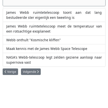
James Webb ruimtetelescoop toont aan dat lang
bestudeerde ster eigenlijk een tweeling is
James Webb ruimtetelescoop meet de temperatuur van
een rotsachtige exoplaneet
Webb onthult "Kosmische kliffen"
Maak kennis met de James Webb Space Telescope
NASA's Webb-telescoop legt zelden geziene aanloop naar
supernova vast
Vorig artikel: Webb toont zwaartekrachtbogen in 'El Gordo' sterrenstelselcl
Volgende artikel: De ringen van Saturnus schitteren in Web
Vorige
Volgende