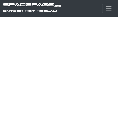
SPACEPAGE
.be
Ontdek het heelal!