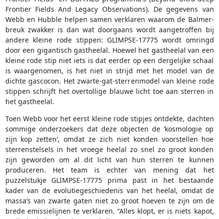
Frontier Fields And Legacy Observations). De gegevens van
Webb en Hubble helpen samen verklaren waarom de Balmer-
breuk zwakker is dan wat doorgaans wordt aangetroffen bij
andere kleine rode stippen: GLIMPSE-17775 wordt omringd
door een gigantisch gastheelal. Hoewel het gastheelal van een
kleine rode stip niet iets is dat eerder op een dergelijke schaal
is waargenomen, is het niet in strijd met het model van de
dichte gascocon. Het zwarte-gat-sterrenmodel van kleine rode
stippen schrijft het overtollige blauwe licht toe aan sterren in
het gastheelal.
Toen Webb voor het eerst kleine rode stipjes ontdekte, dachten
sommige onderzoekers dat deze objecten de ‘kosmologie op
zijn kop zetten’, omdat ze zich niet konden voorstellen hoe
sterrenstelsels in het vroege heelal zo snel zo groot konden
zijn geworden om al dit licht van hun sterren te kunnen
produceren. Het team is echter van mening dat het
puzzelstukje GLIMPSE-17775 prima past in het bestaande
kader van de evolutiegeschiedenis van het heelal, omdat de
massa’s van zwarte gaten niet zo groot hoeven te zijn om de
brede emissielijnen te verklaren. “Alles klopt, er is niets kapot,