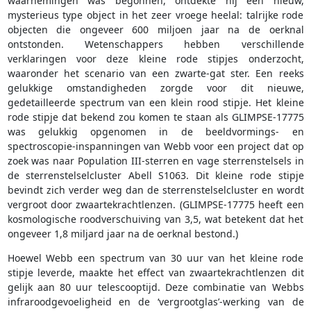
waarnemingen was begonnen, ontdekte hij een nieuw,
mysterieus type object in het zeer vroege heelal: talrijke rode
objecten die ongeveer 600 miljoen jaar na de oerknal
ontstonden. Wetenschappers hebben verschillende
verklaringen voor deze kleine rode stipjes onderzocht,
waaronder het scenario van een zwarte-gat ster. Een reeks
gelukkige omstandigheden zorgde voor dit nieuwe,
gedetailleerde spectrum van een klein rood stipje. Het kleine
rode stipje dat bekend zou komen te staan als GLIMPSE-17775
was gelukkig opgenomen in de beeldvormings- en
spectroscopie-inspanningen van Webb voor een project dat op
zoek was naar Population III-sterren en vage sterrenstelsels in
de sterrenstelselcluster Abell S1063. Dit kleine rode stipje
bevindt zich verder weg dan de sterrenstelselcluster en wordt
vergroot door zwaartekrachtlenzen. (GLIMPSE-17775 heeft een
kosmologische roodverschuiving van 3,5, wat betekent dat het
ongeveer 1,8 miljard jaar na de oerknal bestond.)
Hoewel Webb een spectrum van 30 uur van het kleine rode
stipje leverde, maakte het effect van zwaartekrachtlenzen dit
gelijk aan 80 uur telescooptijd. Deze combinatie van Webbs
infraroodgevoeligheid en de ‘vergrootglas’-werking van de