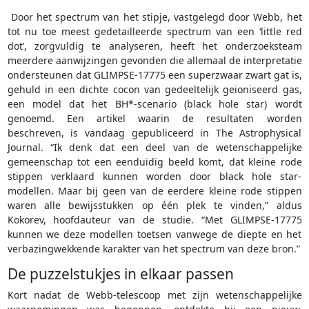
Door het spectrum van het stipje, vastgelegd door Webb, het
tot nu toe meest gedetailleerde spectrum van een ‘little red
dot’, zorgvuldig te analyseren, heeft het onderzoeksteam
meerdere aanwijzingen gevonden die allemaal de interpretatie
ondersteunen dat GLIMPSE-17775 een superzwaar zwart gat is,
gehuld in een dichte cocon van gedeeltelijk geïoniseerd gas,
een model dat het BH*-scenario (black hole star) wordt
genoemd. Een artikel waarin de resultaten worden
beschreven, is vandaag gepubliceerd in The Astrophysical
Journal. “Ik denk dat een deel van de wetenschappelijke
gemeenschap tot een eenduidig beeld komt, dat kleine rode
stippen verklaard kunnen worden door black hole star-
modellen. Maar bij geen van de eerdere kleine rode stippen
waren alle bewijsstukken op één plek te vinden,” aldus
Kokorev, hoofdauteur van de studie. “Met GLIMPSE-17775
kunnen we deze modellen toetsen vanwege de diepte en het
verbazingwekkende karakter van het spectrum van deze bron.”
De puzzelstukjes in elkaar passen
Kort nadat de Webb-telescoop met zijn wetenschappelijke