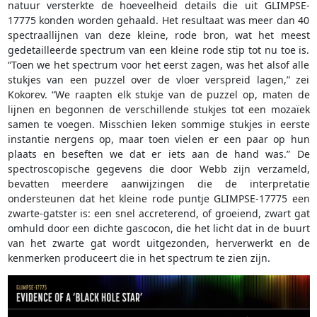
natuur versterkte de hoeveelheid details die uit GLIMPSE-
17775 konden worden gehaald. Het resultaat was meer dan 40
spectraallijnen van deze kleine, rode bron, wat het meest
gedetailleerde spectrum van een kleine rode stip tot nu toe is.
“Toen we het spectrum voor het eerst zagen, was het alsof alle
stukjes van een puzzel over de vloer verspreid lagen,” zei
Kokorev. “We raapten elk stukje van de puzzel op, maten de
lijnen en begonnen de verschillende stukjes tot een mozaïek
samen te voegen. Misschien leken sommige stukjes in eerste
instantie nergens op, maar toen vielen er een paar op hun
plaats en beseften we dat er iets aan de hand was.” De
spectroscopische gegevens die door Webb zijn verzameld,
bevatten meerdere aanwijzingen die de interpretatie
ondersteunen dat het kleine rode puntje GLIMPSE-17775 een
zwarte-gatster is: een snel accreterend, of groeiend, zwart gat
omhuld door een dichte gascocon, die het licht dat in de buurt
van het zwarte gat wordt uitgezonden, herverwerkt en de
kenmerken produceert die in het spectrum te zien zijn.