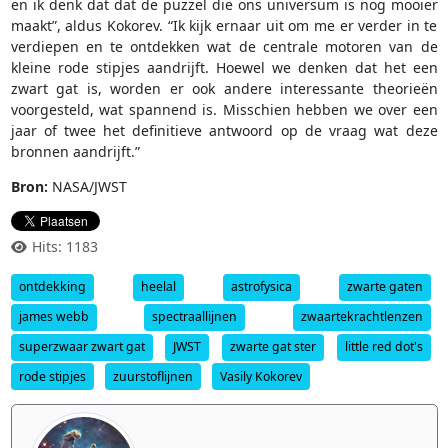
en ik denk dat dat de puzzel die ons universum is nog mooier
maakt”, aldus Kokorev. “Ik kijk ernaar uit om me er verder in te
verdiepen en te ontdekken wat de centrale motoren van de
kleine rode stipjes aandrijft. Hoewel we denken dat het een
zwart gat is, worden er ook andere interessante theorieën
voorgesteld, wat spannend is. Misschien hebben we over een
jaar of twee het definitieve antwoord op de vraag wat deze
bronnen aandrijft.”
Bron:
NASA/JWST
Hits: 1183
ontdekking
heelal
astrofysica
zwarte gaten
james webb
spectraallijnen
zwaartekrachtlenzen
superzwaar zwart gat
JWST
zwarte gat ster
little red dot's
rode stipjes
zuurstoflijnen
Vasily Kokorev