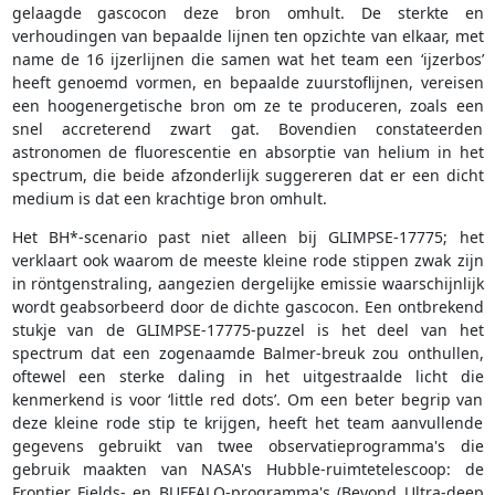
gelaagde gascocon deze bron omhult. De sterkte en
verhoudingen van bepaalde lijnen ten opzichte van elkaar, met
name de 16 ijzerlijnen die samen wat het team een ‘ijzerbos’
heeft genoemd vormen, en bepaalde zuurstoflijnen, vereisen
een hoogenergetische bron om ze te produceren, zoals een
snel accreterend zwart gat. Bovendien constateerden
astronomen de fluorescentie en absorptie van helium in het
spectrum, die beide afzonderlijk suggereren dat er een dicht
medium is dat een krachtige bron omhult.
Het BH*-scenario past niet alleen bij GLIMPSE-17775; het
verklaart ook waarom de meeste kleine rode stippen zwak zijn
in röntgenstraling, aangezien dergelijke emissie waarschijnlijk
wordt geabsorbeerd door de dichte gascocon. Een ontbrekend
stukje van de GLIMPSE-17775-puzzel is het deel van het
spectrum dat een zogenaamde Balmer-breuk zou onthullen,
oftewel een sterke daling in het uitgestraalde licht die
kenmerkend is voor ‘little red dots’. Om een beter begrip van
deze kleine rode stip te krijgen, heeft het team aanvullende
gegevens gebruikt van twee observatieprogramma's die
gebruik maakten van NASA's Hubble-ruimtetelescoop: de
Frontier Fields- en BUFFALO-programma's (Beyond Ultra-deep