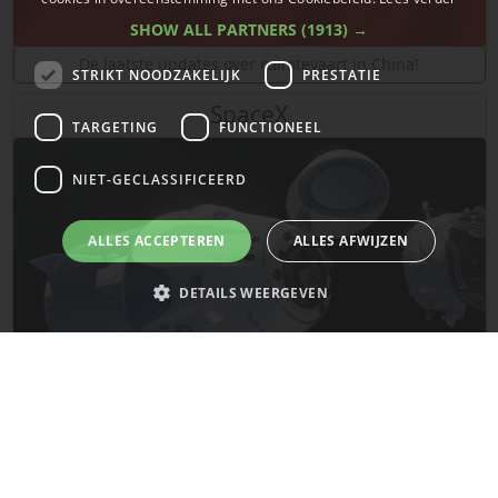
SHOW ALL PARTNERS
(1913) →
De laatste updates over ruimtevaart in China!
STRIKT NOODZAKELIJK
PRESTATIE
SpaceX
TARGETING
FUNCTIONEEL
NIET-GECLASSIFICEERD
ALLES ACCEPTEREN
ALLES AFWIJZEN
DETAILS WEERGEVEN
Strikt noodzakelijk
Prestatie
Targeting
Functioneel
Niet-geclassificeerd
De laatste updates van SpaceX!
Strikt noodzakelijke cookies maken de kernfunctionaliteiten van de
website mogelijk, zoals gebruikersaanmelding en accountbeheer. De
Mars
website kan niet goed worden gebruikt zonder de strikt noodzakelijke