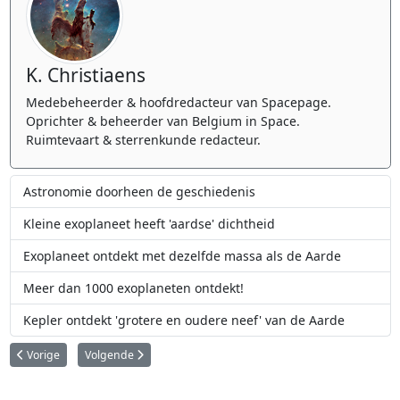
K. Christiaens
Medebeheerder & hoofdredacteur van Spacepage.
Oprichter & beheerder van Belgium in Space.
Ruimtevaart & sterrenkunde redacteur.
Astronomie doorheen de geschiedenis
Kleine exoplaneet heeft 'aardse' dichtheid
Exoplaneet ontdekt met dezelfde massa als de Aarde
Meer dan 1000 exoplaneten ontdekt!
Kepler ontdekt 'grotere en oudere neef' van de Aarde
Vorig artikel: Nabije superaarde behoort tot de meest aarde-achtige exopl
Volgende artikel: Exoplaneet bevindt zich op extreem verre af
Vorige
Volgende