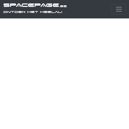
SPACEPAGE
.be
Ontdek het heelal!