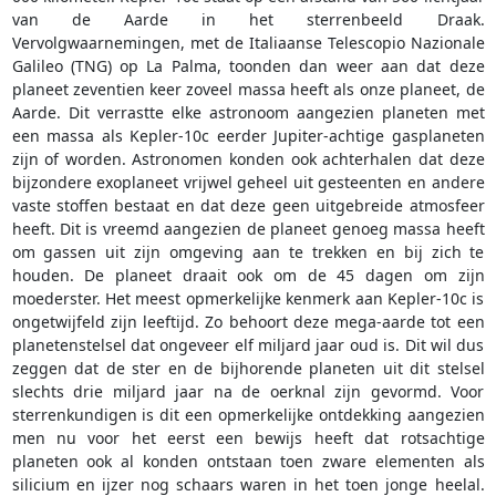
van de Aarde in het sterrenbeeld Draak.
Vervolgwaarnemingen, met de Italiaanse Telescopio Nazionale
Galileo (TNG) op La Palma, toonden dan weer aan dat deze
planeet zeventien keer zoveel massa heeft als onze planeet, de
Aarde. Dit verrastte elke astronoom aangezien planeten met
een massa als Kepler-10c eerder Jupiter-achtige gasplaneten
zijn of worden. Astronomen konden ook achterhalen dat deze
bijzondere exoplaneet vrijwel geheel uit gesteenten en andere
vaste stoffen bestaat en dat deze geen uitgebreide atmosfeer
heeft. Dit is vreemd aangezien de planeet genoeg massa heeft
om gassen uit zijn omgeving aan te trekken en bij zich te
houden. De planeet draait ook om de 45 dagen om zijn
moederster. Het meest opmerkelijke kenmerk aan Kepler-10c is
ongetwijfeld zijn leeftijd. Zo behoort deze mega-aarde tot een
planetenstelsel dat ongeveer elf miljard jaar oud is. Dit wil dus
zeggen dat de ster en de bijhorende planeten uit dit stelsel
slechts drie miljard jaar na de oerknal zijn gevormd. Voor
sterrenkundigen is dit een opmerkelijke ontdekking aangezien
men nu voor het eerst een bewijs heeft dat rotsachtige
planeten ook al konden ontstaan toen zware elementen als
silicium en ijzer nog schaars waren in het toen jonge heelal.