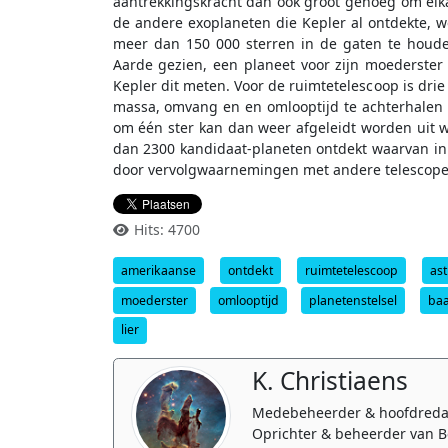
aantrekkingskracht dan ook groot genoeg om elka
de andere exoplaneten die Kepler al ontdekte, 
meer dan 150 000 sterren in de gaten te houde
Aarde gezien, een planeet voor zijn moederster s
Kepler dit meten. Voor de ruimtetelescoop is drie
massa, omvang en en omlooptijd te achterhalen
om één ster kan dan weer afgeleidt worden uit w
dan 2300 kandidaat-planeten ontdekt waarvan in
door vervolgwaarnemingen met andere telescope
Hits: 4700
amerikaanse
ontdekt
ruimtetelescoop
as
moederster
omlooptijd
planetenstelsel
ba
lier
K. Christiaens
Medebeheerder & hoofdreda
Oprichter & beheerder van B