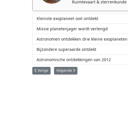
Ruimtevaart & sterrenkunde 
Kleinste exoplaneet ooit ontdekt
Missie planetenjager wordt verlengd
Astronomen ontdekken drie kleine exoplaneten
Bijzondere superaarde ontdekt
Astronomische ontdekkingen van 2012
Vorig artikel: Astronomen ontdekken 'nabije' en mogelijk
Volgende artikel: Astronomen ontdekken dr
Vorige
Volgende