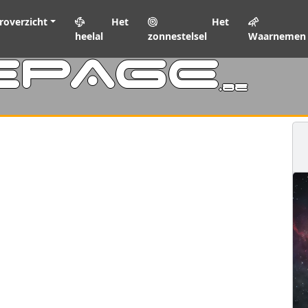
roverzicht
Het
Het
heelal
zonnestelsel
Waarnemen
EPAGE
.be