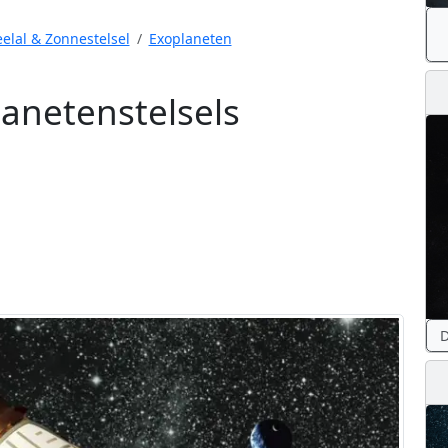
elal & Zonnestelsel
Exoplaneten
lanetenstelsels
D