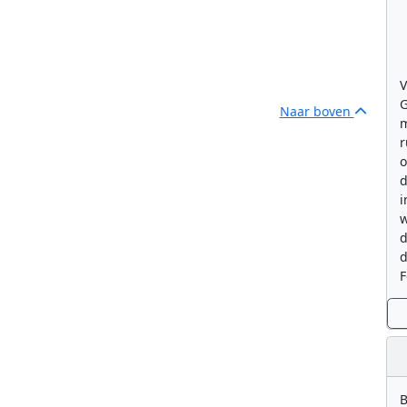
V
G
Naar boven
m
r
o
d
i
w
d
d
F
B