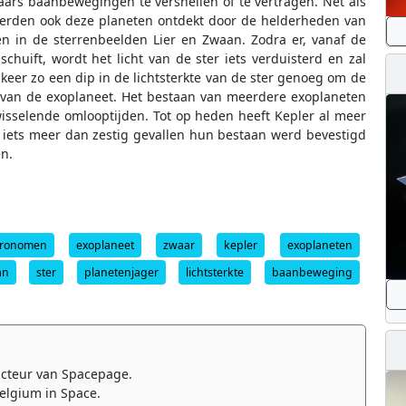
ars baanbewegingen te versnellen of te vertragen. Net als
werden ook deze planeten ontdekt door de helderheden van
n in de sterrenbeelden Lier en Zwaan. Zodra er, vanaf de
chuift, wordt het licht van de ster iets verduisterd en zal
 keer zo een dip in de lichtsterkte van de ster genoeg om de
 van de exoplaneet. Het bestaan van meerdere exoplaneten
isselende omlooptijden. Tot op heden heeft Kepler al meer
 iets meer dan zestig gevallen hun bestaan werd bevestigd
n.
tronomen
exoplaneet
zwaar
kepler
exoplaneten
an
ster
planetenjager
lichtsterkte
baanbeweging
cteur van Spacepage.
elgium in Space.