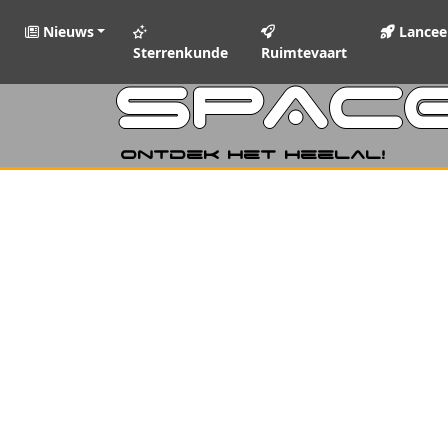
Nieuws
Lancee
Sterrenkunde
Ruimtevaart
SPAC
Ontdek het heelal!