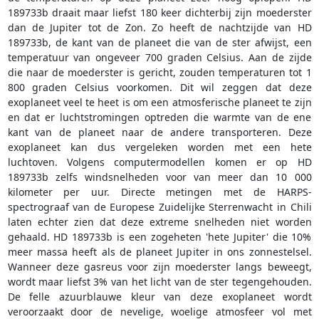
189733b draait maar liefst 180 keer dichterbij zijn moederster
dan de Jupiter tot de Zon. Zo heeft de nachtzijde van HD
189733b, de kant van de planeet die van de ster afwijst, een
temperatuur van ongeveer 700 graden Celsius. Aan de zijde
die naar de moederster is gericht, zouden temperaturen tot 1
800 graden Celsius voorkomen. Dit wil zeggen dat deze
exoplaneet veel te heet is om een atmosferische planeet te zijn
en dat er luchtstromingen optreden die warmte van de ene
kant van de planeet naar de andere transporteren. Deze
exoplaneet kan dus vergeleken worden met een hete
luchtoven. Volgens computermodellen komen er op HD
189733b zelfs windsnelheden voor van meer dan 10 000
kilometer per uur. Directe metingen met de HARPS-
spectrograaf van de Europese Zuidelijke Sterrenwacht in Chili
laten echter zien dat deze extreme snelheden niet worden
gehaald. HD 189733b is een zogeheten 'hete Jupiter' die 10%
meer massa heeft als de planeet Jupiter in ons zonnestelsel.
Wanneer deze gasreus voor zijn moederster langs beweegt,
wordt maar liefst 3% van het licht van de ster tegengehouden.
De felle azuurblauwe kleur van deze exoplaneet wordt
veroorzaakt door de nevelige, woelige atmosfeer vol met