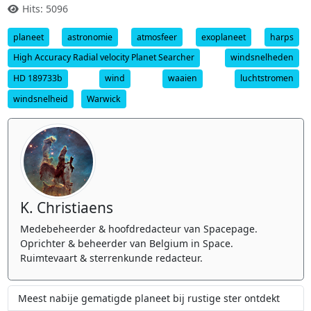
Hits: 5096
planeet
astronomie
atmosfeer
exoplaneet
harps
High Accuracy Radial velocity Planet Searcher
windsnelheden
HD 189733b
wind
waaien
luchtstromen
windsnelheid
Warwick
K. Christiaens
Medebeheerder & hoofdredacteur van Spacepage.
Oprichter & beheerder van Belgium in Space.
Ruimtevaart & sterrenkunde redacteur.
Meest nabije gematigde planeet bij rustige ster ontdekt