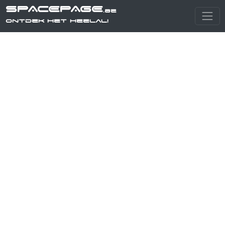
SPACEPAGE
.be
Ontdek het heelal!