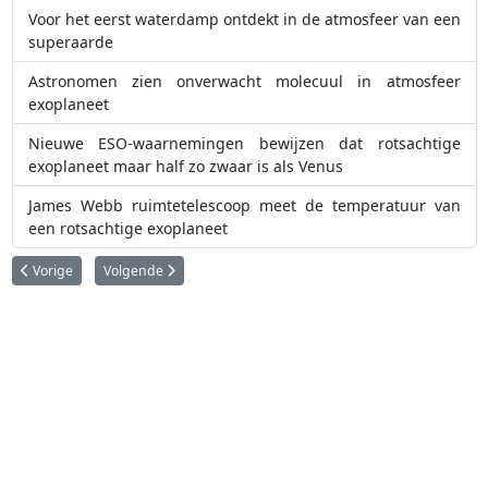
Voor het eerst waterdamp ontdekt in de atmosfeer van een
superaarde
Astronomen zien onverwacht molecuul in atmosfeer
exoplaneet
Nieuwe ESO-waarnemingen bewijzen dat rotsachtige
exoplaneet maar half zo zwaar is als Venus
James Webb ruimtetelescoop meet de temperatuur van
een rotsachtige exoplaneet
Vorig artikel: 'Herboren' Kepler ruimtetelescoop ontdekt honderd nieuwe
Volgende artikel: Nabije exoplaneet is iets groter dan de Aar
Vorige
Volgende