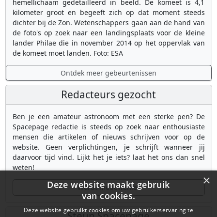
hemellichaam gedetailleerd in beeld. De komeet is 4,1
kilometer groot en begeeft zich op dat moment steeds
dichter bij de Zon. Wetenschappers gaan aan de hand van
de foto's op zoek naar een landingsplaats voor de kleine
lander Philae die in november 2014 op het oppervlak van
de komeet moet landen. Foto: ESA
Ontdek meer gebeurtenissen
Redacteurs gezocht
Ben je een amateur astronoom met een sterke pen? De
Spacepage redactie is steeds op zoek naar enthousiaste
mensen die artikelen of nieuws schrijven voor op de
website. Geen verplichtingen, je schrijft wanneer jij
daarvoor tijd vind. Lijkt het je iets? laat het ons dan snel
weten!
×
Deze website maakt gebruik
Wordt medewerker
van cookies.
Deze website gebruikt cookies om uw gebruikerservaring te
Steun Spacepage