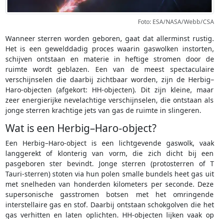
Foto: ESA/NASA/Webb/CSA
Wanneer sterren worden geboren, gaat dat allerminst rustig.
Het is een gewelddadig proces waarin gaswolken instorten,
schijven ontstaan en materie in heftige stromen door de
ruimte wordt geblazen. Een van de meest spectaculaire
verschijnselen die daarbij zichtbaar worden, zijn de Herbig–
Haro-objecten (afgekort: HH-objecten). Dit zijn kleine, maar
zeer energierijke nevelachtige verschijnselen, die ontstaan als
jonge sterren krachtige jets van gas de ruimte in slingeren.
Wat is een Herbig–Haro-object?
Een Herbig–Haro-object is een lichtgevende gaswolk, vaak
langgerekt of klonterig van vorm, die zich dicht bij een
pasgeboren ster bevindt. Jonge sterren (protosterren of T
Tauri-sterren) stoten via hun polen smalle bundels heet gas uit
met snelheden van honderden kilometers per seconde. Deze
supersonische gasstromen botsen met het omringende
interstellaire gas en stof. Daarbij ontstaan schokgolven die het
gas verhitten en laten oplichten. HH-objecten lijken vaak op