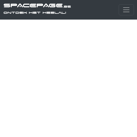
SPACEPAGE
.be
Ontdek het heelal!