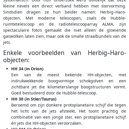
kleine nevels een direct verband hebben met stervorming.
Sindsdien dragen ze hun beider namen: Herbig–Haro-
objecten. Met moderne telescopen, zoals de Hubble-
ruimtetelescoop en de radiotelescooparray ALMA, zijn
spectaculaire foto’s gemaakt die niet alleen de gloeiende
gaswolken laten zien, maar ook de smalle straalbundels van de
jets.
Enkele voorbeelden van Herbig–Haro-
objecten:
HH 34 (in Orion)
Een van de meest bekende HH-objecten, met
indrukwekkende boogvormige schokgolven en een
zichtbare jet die kilometerslange boogstructuren vormt.
Goed bestudeerd door de Hubble-telescoop.
HH 30 (in Stier/Taurus)
Beroemd om zijn donkere protoplanetaire schijf die tegen
het licht van de jets afsteekt. Het toont prachtig de
combinatie van een jonge ster, een protoplanetaire schijf
én jets die HH-objecten veroorzaken.