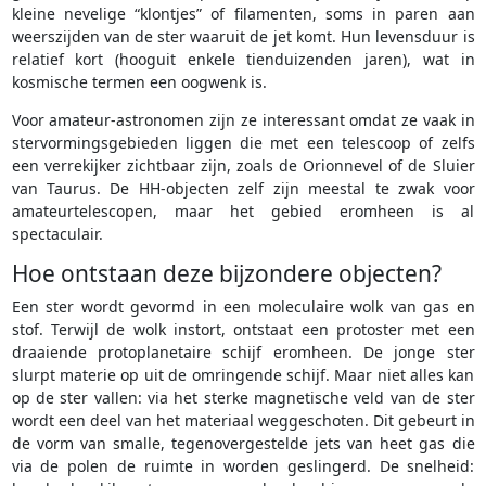
kleine nevelige “klontjes” of filamenten, soms in paren aan
weerszijden van de ster waaruit de jet komt. Hun levensduur is
relatief kort (hooguit enkele tienduizenden jaren), wat in
kosmische termen een oogwenk is.
Voor amateur-astronomen zijn ze interessant omdat ze vaak in
stervormingsgebieden liggen die met een telescoop of zelfs
een verrekijker zichtbaar zijn, zoals de Orionnevel of de Sluier
van Taurus. De HH-objecten zelf zijn meestal te zwak voor
amateurtelescopen, maar het gebied eromheen is al
spectaculair.
Hoe ontstaan deze bijzondere objecten?
Een ster wordt gevormd in een moleculaire wolk van gas en
stof. Terwijl de wolk instort, ontstaat een protoster met een
draaiende protoplanetaire schijf eromheen. De jonge ster
slurpt materie op uit de omringende schijf. Maar niet alles kan
op de ster vallen: via het sterke magnetische veld van de ster
wordt een deel van het materiaal weggeschoten. Dit gebeurt in
de vorm van smalle, tegenovergestelde jets van heet gas die
via de polen de ruimte in worden geslingerd. De snelheid: