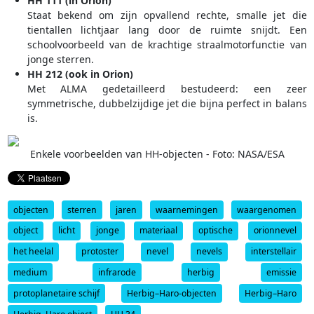
HH 111 (in Orion)
Staat bekend om zijn opvallend rechte, smalle jet die
tientallen lichtjaar lang door de ruimte snijdt. Een
schoolvoorbeeld van de krachtige straalmotorfunctie van
jonge sterren.
HH 212 (ook in Orion)
Met ALMA gedetailleerd bestudeerd: een zeer
symmetrische, dubbelzijdige jet die bijna perfect in balans
is.
Enkele voorbeelden van HH-objecten - Foto: NASA/ESA
objecten
sterren
jaren
waarnemingen
waargenomen
object
licht
jonge
materiaal
optische
orionnevel
het heelal
protoster
nevel
nevels
interstellair
medium
infrarode
herbig
emissie
protoplanetaire schijf
Herbig–Haro-objecten
Herbig–Haro