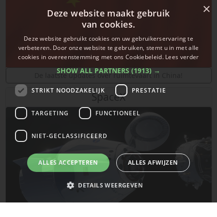
×
Deze website maakt gebruik
van cookies.
Deze website gebruikt cookies om uw gebruikerservaring te
verbeteren. Door onze website te gebruiken, stemt u in met alle
cookies in overeenstemming met ons Cookiebeleid.
Lees verder
SHOW ALL PARTNERS
(1913) →
De laatste updates over ruimtevaart in China!
STRIKT NOODZAKELIJK
PRESTATIE
SpaceX
TARGETING
FUNCTIONEEL
NIET-GECLASSIFICEERD
ALLES ACCEPTEREN
ALLES AFWIJZEN
DETAILS WEERGEVEN