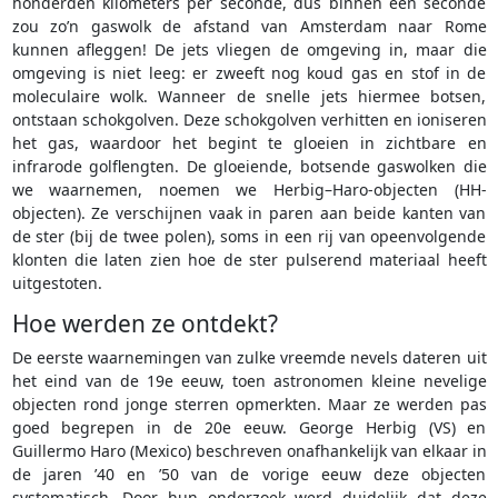
honderden kilometers per seconde, dus binnen een seconde
zou zo’n gaswolk de afstand van Amsterdam naar Rome
kunnen afleggen! De jets vliegen de omgeving in, maar die
omgeving is niet leeg: er zweeft nog koud gas en stof in de
moleculaire wolk. Wanneer de snelle jets hiermee botsen,
ontstaan schokgolven. Deze schokgolven verhitten en ioniseren
het gas, waardoor het begint te gloeien in zichtbare en
infrarode golflengten. De gloeiende, botsende gaswolken die
we waarnemen, noemen we Herbig–Haro-objecten (HH-
objecten). Ze verschijnen vaak in paren aan beide kanten van
de ster (bij de twee polen), soms in een rij van opeenvolgende
klonten die laten zien hoe de ster pulserend materiaal heeft
uitgestoten.
Hoe werden ze ontdekt?
De eerste waarnemingen van zulke vreemde nevels dateren uit
het eind van de 19e eeuw, toen astronomen kleine nevelige
objecten rond jonge sterren opmerkten. Maar ze werden pas
goed begrepen in de 20e eeuw. George Herbig (VS) en
Guillermo Haro (Mexico) beschreven onafhankelijk van elkaar in
de jaren ’40 en ’50 van de vorige eeuw deze objecten
systematisch. Door hun onderzoek werd duidelijk dat deze