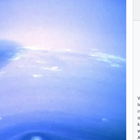
V
t
r
o
k
w