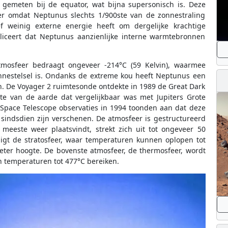
 gemeten bij de equator, wat bijna supersonisch is. Deze
er omdat Neptunus slechts 1/900ste van de zonnestraling
ef weinig externe energie heeft om dergelijke krachtige
pliceert dat Neptunus aanzienlijke interne warmtebronnen
mosfeer bedraagt ongeveer -214°C (59 Kelvin), waarmee
nnestelsel is. Ondanks de extreme kou heeft Neptunus een
 De Voyager 2 ruimtesonde ontdekte in 1989 de Great Dark
tte van de aarde dat vergelijkbaar was met Jupiters Grote
e Space Telescope observaties in 1994 toonden aan dat deze
indsdien zijn verschenen. De atmosfeer is gestructureerd
 meeste weer plaatsvindt, strekt zich uit tot ongeveer 50
ligt de stratosfeer, waar temperaturen kunnen oplopen tot
eter hoogte. De bovenste atmosfeer, de thermosfeer, wordt
n temperaturen tot 477°C bereiken.