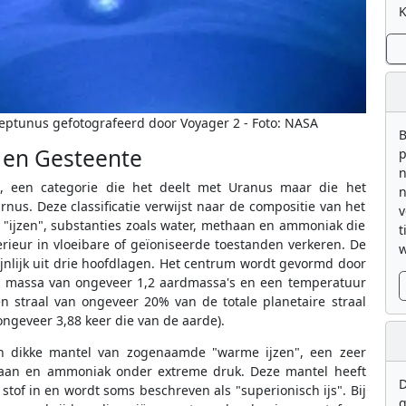
K
eptunus gefotografeerd door Voyager 2 - Foto: NASA
B
s en Gesteente
p
n
us, een categorie die het deelt met Uranus maar die het
n
nus. Deze classificatie verwijst naar de compositie van het
v
 "ijzen", substanties zoals water, methaan en ammoniak die
t
rieur in vloeibare of geïoniseerde toestanden verkeren. De
w
jnlijk uit drie hoofdlagen. Het centrum wordt gevormd door
n massa van ongeveer 1,2 aardmassa's en een temperatuur
en straal van ongeveer 20% van de totale planetaire straal
ongeveer 3,88 keer die van de aarde).
n dikke mantel van zogenaamde "warme ijzen", een zeer
ethaan en ammoniak onder extreme druk. Deze mantel heeft
D
tof in en wordt soms beschreven als "superionisch ijs". Bij
g