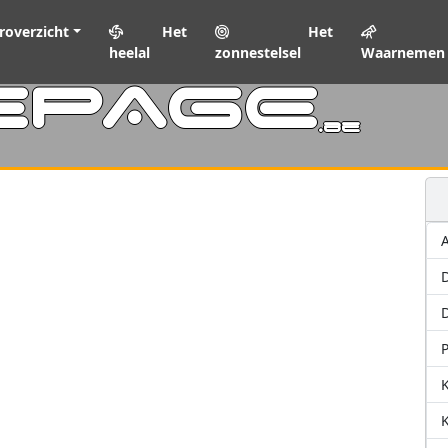
roverzicht
Het
Het
heelal
zonnestelsel
Waarnemen
EPAGE
.be
A
D
P
K