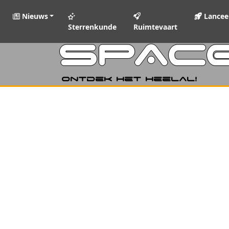
Nieuws
Lancee
Sterrenkunde
Ruimtevaart
SPAC
Ontdek het heelal!