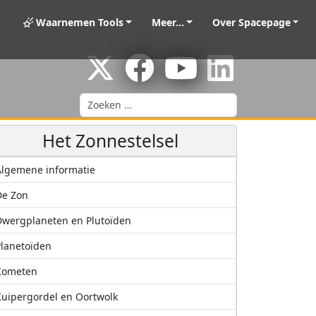
Waarnemen Tools
Meer...
Over Spacepage
Zoeken
Het Zonnestelsel
lgemene informatie
De Zon
wergplaneten en Plutoïden
lanetoïden
Kometen
uipergordel en Oortwolk