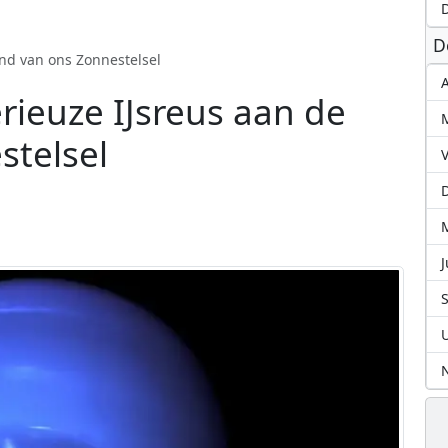
D
D
nd van ons Zonnestelsel
A
ieuze IJsreus aan de
stelsel
J