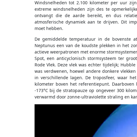
Windsnelheden tot 2.100 kilometer per uur zijn
extreme windsnelheden zijn des te opmerkelijk
ontvangt die de aarde bereikt, en dus relati
atmosferische dynamiek aan te drijven. Dit im
moet hebben.
De gemiddelde temperatuur in de bovenste at
Neptunus een van de koudste plekken in het zo
actieve weerpatronen met enorme stormsystemen.
Spot, een anticyclonisch stormsysteem ter groo
Rode Vlek. Deze vlek was echter tijdelijk; Hubbl
was verdwenen, hoewel andere donkere vlekken s
in verschillende lagen. De troposfeer, waar het
kilometer boven het referentiepunt. Daarboven 
-173°C bij de stratopauze op ongeveer 300 kilom
verwarmd door zonne-ultraviolette straling en ka