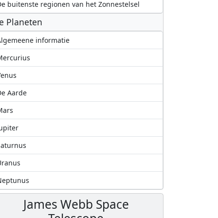
e buitenste regionen van het Zonnestelsel
e Planeten
lgemeene informatie
Mercurius
Venus
De Aarde
Mars
upiter
Saturnus
Uranus
Neptunus
James Webb Space