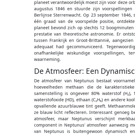
planeet verantwoordelijk moest zijn voor deze orb
augustus 1846 en stuurde zijn voorspellingen
Berlijnse Sterrenwacht. Op 23 september 1846, 
één graad van de voorspelde positie, ontdekte
planeet bevond zich op slechts 12 boogminuten 
prestatie van theoretische astronomie. Er ontst
tussen Frankrijk en Groot-Brittannië, aangezi
adequaat had gecommuniceerd. Tegenwoordig
onafhankelijke wiskundige voorspellingen, te
waarneming.
De Atmosfeer: Een Dynamisc
De atmosfeer van Neptunus bestaat voornamelij
hoeveelheden methaan die de karakteristiek
samenstelling is ongeveer 80% waterstof (H₂)
waterstofoxide (HD), ethaan (C₂H₆) en andere koo
opvallende azuurblauwe tint geeft. Methaanmole
ze blauw licht reflecteren. Interessant genoeg 
atmosfeer, maar Neptunus verschijnt merkba
component in Neptunus' atmosfeer aanwezig moet
van Neptunus is buitengewoon dynamisch en v