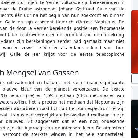
itale verstoringen. Le Verrier voltooide zijn berekeningen in
 naar de Duitse astronoom Johann Gottfried Galle van de
slechts één uur na het begin van hun zoektocht en binnen
n Galle en zijn assistent Heinrich d'Arrest Neptunus. De
van de door Le Verrier berekende positie, een fenomenale
ond later controverse over de prioriteit van de ontdekking
en Adams zijn berekeningen eerder had gemaakt maar niet
 worden zowel Le Verrier als Adams erkend voor hun
rwijl Galle de eer krijgt voor de eerste telescopische
h Mengsel van Gassen
k uit waterstof en helium, met kleine maar significante
e blauwe kleur van de planeet veroorzaken. De exacte
, 19% helium (He) en 1,5% methaan (CH₄), met sporen van
lwaterstoffen. Het is precies het methaan dat Neptunus zijn
culen absorberen rood licht uit het zonnespectrum terwijl
bevat Uranus een vergelijkbare hoeveelheid methaan in zijn
ar blauwer. Dit suggereert dat er een nog onbekende
 zijn die bijdraagt aan de intensere kleur. De atmosfeer
ertoont de sterkste winden in het hele zonnestelsel.