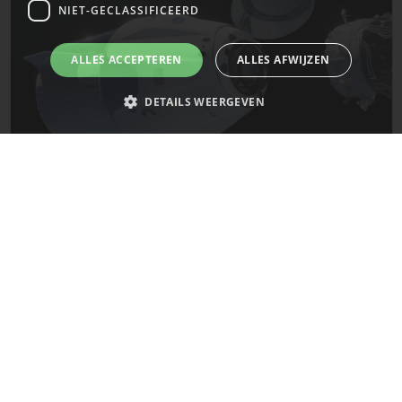
NIET-GECLASSIFICEERD
ALLES ACCEPTEREN
ALLES AFWIJZEN
DETAILS WEERGEVEN
Strikt noodzakelijk
Prestatie
Targeting
Functioneel
De laatste updates van SpaceX!
Niet-geclassificeerd
Strikt noodzakelijke cookies maken de kernfunctionaliteiten van de
Mars
website mogelijk, zoals gebruikersaanmelding en accountbeheer. De
website kan niet goed worden gebruikt zonder de strikt noodzakelijke
cookies.
Naam
Provider
/
Domein
Vervaldatum
__cf_bm
29 minuten
Cloudflare Inc.
58 seconden
.x.com