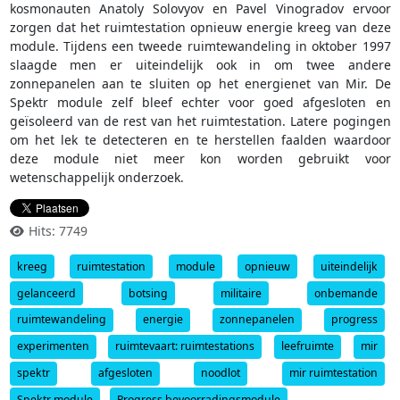
kosmonauten Anatoly Solovyov en Pavel Vinogradov ervoor
zorgen dat het ruimtestation opnieuw energie kreeg van deze
module. Tijdens een tweede ruimtewandeling in oktober 1997
slaagde men er uiteindelijk ook in om twee andere
zonnepanelen aan te sluiten op het energienet van Mir. De
Spektr module zelf bleef echter voor goed afgesloten en
geïsoleerd van de rest van het ruimtestation. Latere pogingen
om het lek te detecteren en te herstellen faalden waardoor
deze module niet meer kon worden gebruikt voor
wetenschappelijk onderzoek.
Hits: 7749
kreeg
ruimtestation
module
opnieuw
uiteindelijk
gelanceerd
botsing
militaire
onbemande
ruimtewandeling
energie
zonnepanelen
progress
experimenten
ruimtevaart: ruimtestations
leefruimte
mir
spektr
afgesloten
noodlot
mir ruimtestation
Spektr module
Progress bevoorradingsmodule