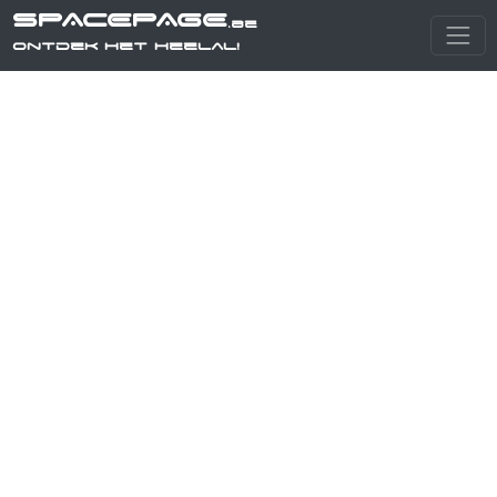
SPACEPAGE
.be
Ontdek het heelal!