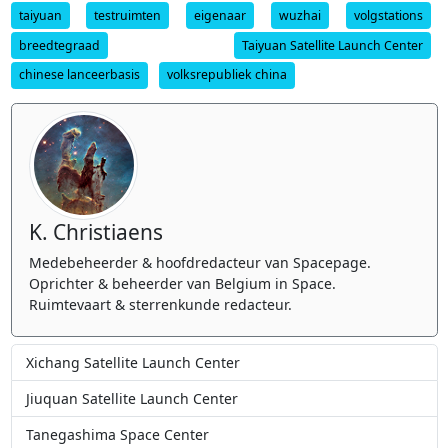
taiyuan
testruimten
eigenaar
wuzhai
volgstations
breedtegraad
Taiyuan Satellite Launch Center
chinese lanceerbasis
volksrepubliek china
K. Christiaens
Medebeheerder & hoofdredacteur van Spacepage.
Oprichter & beheerder van Belgium in Space.
Ruimtevaart & sterrenkunde redacteur.
Xichang Satellite Launch Center
Jiuquan Satellite Launch Center
Tanegashima Space Center