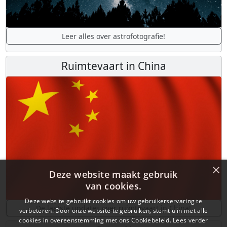
Leer alles over astrofotografie!
Ruimtevaart in China
×
Deze website maakt gebruik
van cookies.
Deze website gebruikt cookies om uw gebruikerservaring te
De laatste updates over ruimtevaart in China!
verbeteren. Door onze website te gebruiken, stemt u in met alle
cookies in overeenstemming met ons Cookiebeleid.
Lees verder