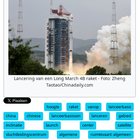
Lancering van een Long March 4B raket - Foto: Zheng
Taotao/Chinadaily.com
hoogte
raket
vanop
lanceerbasis
china
chinese
lanceerbasissen
lanceren
gebied
inclinatie
launch
center
satellite
vluchtleidingscentrum
algemene
ruimtevaart: algemeen