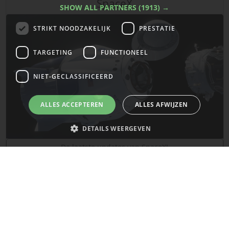
SpaceX
SHOW ALL PARTNERS
(1913) →
STRIKT NOODZAKELIJK
PRESTATIE
TARGETING
FUNCTIONEEL
NIET-GECLASSIFICEERD
ALLES ACCEPTEREN
ALLES AFWIJZEN
DETAILS WEERGEVEN
De laatste updates van SpaceX!
Strikt noodzakelijk
Prestatie
Targeting
Functioneel
Mars
Niet-geclassificeerd
Strikt noodzakelijke cookies maken de kernfunctionaliteiten van de
website mogelijk, zoals gebruikersaanmelding en accountbeheer. De
website kan niet goed worden gebruikt zonder de strikt noodzakelijke
cookies.