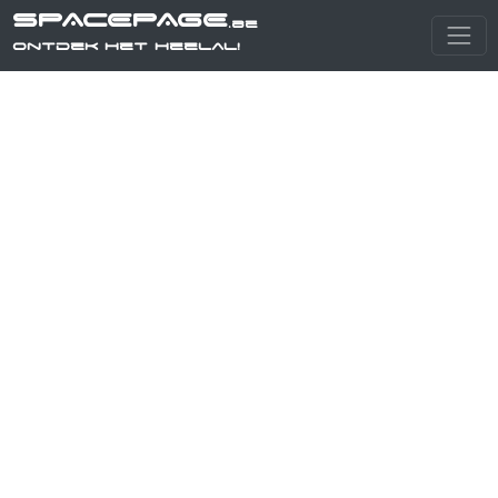
SPACEPAGE
.be
Ontdek het heelal!