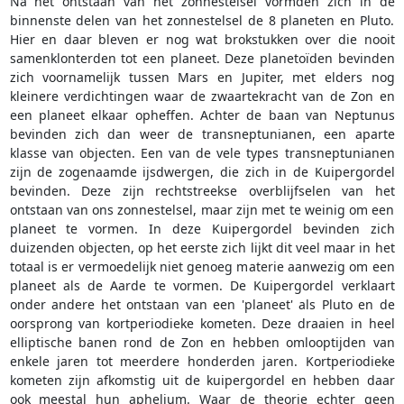
Na het ontstaan van het zonnestelsel vormden zich in de
binnenste delen van het zonnestelsel de 8 planeten en Pluto.
Hier en daar bleven er nog wat brokstukken over die nooit
samenklonterden tot een planeet. Deze planetoïden bevinden
zich voornamelijk tussen Mars en Jupiter, met elders nog
kleinere verdichtingen waar de zwaartekracht van de Zon en
een planeet elkaar opheffen. Achter de baan van Neptunus
bevinden zich dan weer de transneptunianen, een aparte
klasse van objecten. Een van de vele types transneptunianen
zijn de zogenaamde ijsdwergen, die zich in de Kuipergordel
bevinden. Deze zijn rechtstreekse overblijfselen van het
ontstaan van ons zonnestelsel, maar zijn met te weinig om een
planeet te vormen. In deze Kuipergordel bevinden zich
duizenden objecten, op het eerste zich lijkt dit veel maar in het
totaal is er vermoedelijk niet genoeg materie aanwezig om een
planeet als de Aarde te vormen. De Kuipergordel verklaart
onder andere het ontstaan van een 'planeet' als Pluto en de
oorsprong van kortperiodieke kometen. Deze draaien in heel
elliptische banen rond de Zon en hebben omlooptijden van
enkele jaren tot meerdere honderden jaren. Kortperiodieke
kometen zijn afkomstig uit de kuipergordel en hebben daar
ook meestal hun aphelium. Waar de theorie echter geen