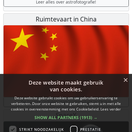
Leer alles over astrofotografie!
Ruimtevaart in China
×
Deze website maakt gebruik
van cookies.
Deze website gebruikt cookies om uw gebruikerservaring te
De laatste updates over ruimtevaart in China!
verbeteren. Door onze website te gebruiken, stemt u in met alle
cookies in overeenstemming met ons Cookiebeleid.
Lees verder
SpaceX
SHOW ALL PARTNERS
(1913) →
STRIKT NOODZAKELIJK
PRESTATIE