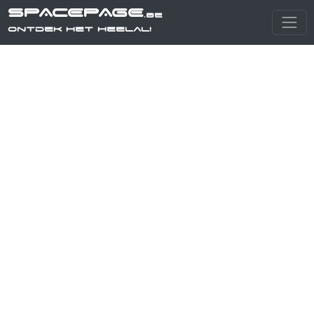
SPACEPAGE
.be
Ontdek het heelal!