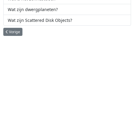
Wat zijn dwergplaneten?
Wat zijn Scattered Disk Objects?
Vorig artikel: De Kuipergordel
Vorige