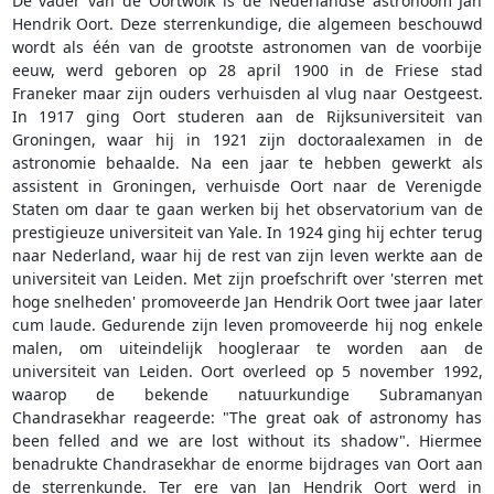
De vader van de Oortwolk is de Nederlandse astronoom Jan
Hendrik Oort. Deze sterrenkundige, die algemeen beschouwd
wordt als één van de grootste astronomen van de voorbije
eeuw, werd geboren op 28 april 1900 in de Friese stad
Franeker maar zijn ouders verhuisden al vlug naar Oestgeest.
In 1917 ging Oort studeren aan de Rijksuniversiteit van
Groningen, waar hij in 1921 zijn doctoraalexamen in de
astronomie behaalde. Na een jaar te hebben gewerkt als
assistent in Groningen, verhuisde Oort naar de Verenigde
Staten om daar te gaan werken bij het observatorium van de
prestigieuze universiteit van Yale. In 1924 ging hij echter terug
naar Nederland, waar hij de rest van zijn leven werkte aan de
universiteit van Leiden. Met zijn proefschrift over 'sterren met
hoge snelheden' promoveerde Jan Hendrik Oort twee jaar later
cum laude. Gedurende zijn leven promoveerde hij nog enkele
malen, om uiteindelijk hoogleraar te worden aan de
universiteit van Leiden. Oort overleed op 5 november 1992,
waarop de bekende natuurkundige Subramanyan
Chandrasekhar reageerde: "The great oak of astronomy has
been felled and we are lost without its shadow". Hiermee
benadrukte Chandrasekhar de enorme bijdrages van Oort aan
de sterrenkunde. Ter ere van Jan Hendrik Oort werd in