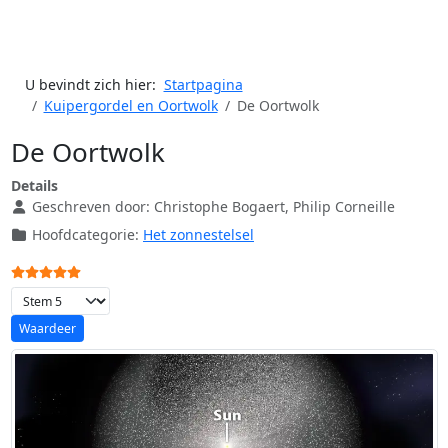
U bevindt zich hier:
Startpagina
Kuipergordel en Oortwolk
De Oortwolk
De Oortwolk
Details
Geschreven door:
Christophe Bogaert, Philip Corneille
Hoofdcategorie:
Het zonnestelsel
Gebruikerswaardering:
5
/
5
Voeg waardering toe