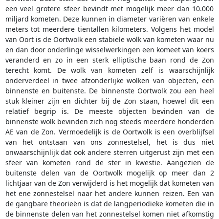
een veel grotere sfeer bevindt met mogelijk meer dan 10.000
miljard kometen. Deze kunnen in diameter variëren van enkele
meters tot meerdere tientallen kilometers. Volgens het model
van Oort is de Oortwolk een stabiele wolk van kometen waar nu
en dan door onderlinge wisselwerkingen een komeet van koers
veranderd en zo in een sterk elliptische baan rond de Zon
terecht komt. De wolk van kometen zelf is waarschijnlijk
onderverdeel in twee afzonderlijke wolken van objecten, een
binnenste en buitenste. De binnenste Oortwolk zou een heel
stuk kleiner zijn en dichter bij de Zon staan, hoewel dit een
relatief begrip is. De meeste objecten bevinden van de
binnenste wolk bevinden zich nog steeds meerdere honderden
AE van de Zon. Vermoedelijk is de Oortwolk is een overblijfsel
van het ontstaan van ons zonnestelsel, het is dus niet
onwaarschijnlijk dat ook andere sterren uitgerust zijn met een
sfeer van kometen rond de ster in kwestie. Aangezien de
buitenste delen van de Oortwolk mogelijk op meer dan 2
lichtjaar van de Zon verwijderd is het mogelijk dat kometen van
het ene zonnestelsel naar het andere kunnen reizen. Een van
de gangbare theorieën is dat de langperiodieke kometen die in
de binnenste delen van het zonnestelsel komen niet afkomstig