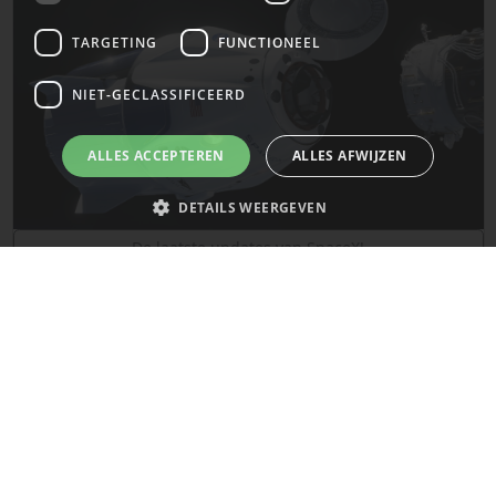
TARGETING
FUNCTIONEEL
NIET-GECLASSIFICEERD
ALLES ACCEPTEREN
ALLES AFWIJZEN
DETAILS WEERGEVEN
De laatste updates van SpaceX!
Strikt noodzakelijk
Prestatie
Targeting
Functioneel
Mars
Niet-geclassificeerd
Strikt noodzakelijke cookies maken de kernfunctionaliteiten van de
website mogelijk, zoals gebruikersaanmelding en accountbeheer. De
website kan niet goed worden gebruikt zonder de strikt noodzakelijke
cookies.
Naam
Provider
/
Domein
Vervaldatum
__cf_bm
29 minuten
Cloudflare Inc.