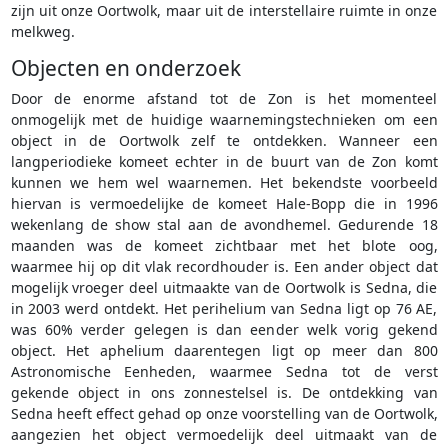
zijn uit onze Oortwolk, maar uit de interstellaire ruimte in onze
melkweg.
Objecten en onderzoek
Door de enorme afstand tot de Zon is het momenteel
onmogelijk met de huidige waarnemingstechnieken om een
object in de Oortwolk zelf te ontdekken. Wanneer een
langperiodieke komeet echter in de buurt van de Zon komt
kunnen we hem wel waarnemen. Het bekendste voorbeeld
hiervan is vermoedelijke de komeet Hale-Bopp die in 1996
wekenlang de show stal aan de avondhemel. Gedurende 18
maanden was de komeet zichtbaar met het blote oog,
waarmee hij op dit vlak recordhouder is. Een ander object dat
mogelijk vroeger deel uitmaakte van de Oortwolk is Sedna, die
in 2003 werd ontdekt. Het perihelium van Sedna ligt op 76 AE,
was 60% verder gelegen is dan eender welk vorig gekend
object. Het aphelium daarentegen ligt op meer dan 800
Astronomische Eenheden, waarmee Sedna tot de verst
gekende object in ons zonnestelsel is. De ontdekking van
Sedna heeft effect gehad op onze voorstelling van de Oortwolk,
aangezien het object vermoedelijk deel uitmaakt van de