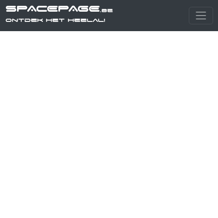
SPACEPAGE
.be
Ontdek het heelal!