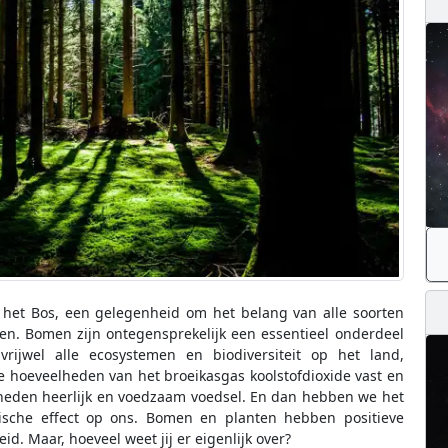
 het Bos, een gelegenheid om het belang van alle soorten
en. Bomen zijn ontegensprekelijk een essentieel onderdeel
rijwel alle ecosystemen en biodiversiteit op het land,
 hoeveelheden van het broeikasgas koolstofdioxide vast en
lheden heerlijk en voedzaam voedsel. En dan hebben we het
sche effect op ons. Bomen en planten hebben positieve
d. Maar, hoeveel weet jij er eigenlijk over?