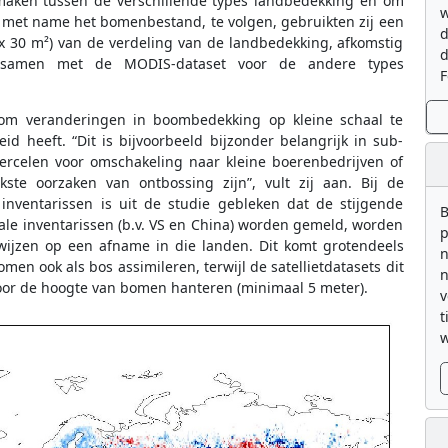
 maken tussen de verschillende types landbedekking en om
w
 met name het bomenbestand, te volgen, gebruikten zij een
d
0 x 30 m²) van de verdeling van de landbedekking, afkomstig
d
, samen met de MODIS-dataset voor de andere types
F
n om veranderingen in boombedekking op kleine schaal te
id heeft. “Dit is bijvoorbeeld bijzonder belangrijk in sub-
ercelen voor omschakeling naar kleine boerenbedrijven of
ste oorzaken van ontbossing zijn”, vult zij aan. Bij de
inventarissen is uit de studie gebleken dat de stijgende
B
le inventarissen (b.v. VS en China) worden gemeld, worden
p
wijzen op een afname in die landen. Dit komt grotendeels
n
n ook als bos assimileren, terwijl de satellietdatasets dit
n
or de hoogte van bomen hanteren (minimaal 5 meter).
v
t
w