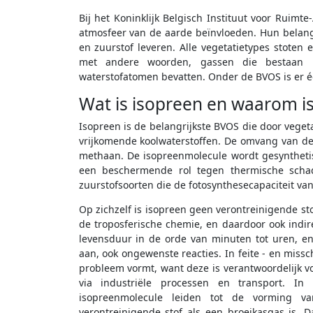
Bij het Koninklijk Belgisch Instituut voor Ruim
atmosfeer van de aarde beïnvloeden. Hun belang
en zuurstof leveren. Alle vegetatietypes stoten 
met andere woorden, gassen die bestaan u
waterstofatomen bevatten. Onder de BVOS is er 
Wat is isopreen en waarom is
Isopreen is de belangrijkste BVOS die door veget
vrijkomende koolwaterstoffen. De omvang van de w
methaan. De isopreenmolecule wordt gesyntheti
een beschermende rol tegen thermische schad
zuurstofsoorten die de fotosynthesecapaciteit v
Op zichzelf is isopreen geen verontreinigende sto
de troposferische chemie, en daardoor ook indire
levensduur in de orde van minuten tot uren, en
aan, ook ongewenste reacties. In feite - en missch
probleem vormt, want deze is verantwoordelijk vo
via industriële processen en transport. 
isopreenmolecule leiden tot de vorming va
verontreinigende stof als een broeikasgas is.