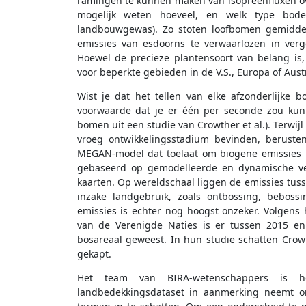
ramingen te kunnen maken van isopreenfluxen o
mogelijk weten hoeveel, en welk type bodem
landbouwgewas). Zo stoten loofbomen gemiddel
emissies van esdoorns te verwaarlozen in verg
Hoewel de precieze plantensoort van belang is, 
voor beperkte gebieden in de V.S., Europa of Austr
Wist je dat het tellen van elke afzonderlijke
voorwaarde dat je er één per seconde zou kunn
bomen uit een studie van Crowther et al.). Terwij
vroeg ontwikkelingsstadium bevinden, beruste
MEGAN-model dat toelaat om biogene emissies in
gebaseerd op gemodelleerde en dynamische vege
kaarten. Op wereldschaal liggen de emissies tusse
inzake landgebruik, zoals ontbossing, bebossi
emissies is echter nog hoogst onzeker. Volgens
van de Verenigde Naties is er tussen 2015 en
bosareaal geweest. In hun studie schatten Crow
gekapt.
Het team van BIRA-wetenschappers is het
landbedekkingsdataset in aanmerking neemt o