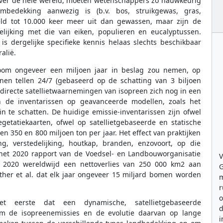
ver de hele wereld, moeten wetenschappers zo nauwkeurig
bedekking aanwezig is (b.v. bos, struikgewas, gras,
d tot 10.000 keer meer uit dan gewassen, maar zijn de
elijking met die van eiken, populieren en eucalyptussen.
is dergelijke specifieke kennis helaas slechts beschikbaar
alië.
 boom ongeveer een miljoen jaar in beslag zou nemen, op
en tellen 24/7 (gebaseerd op de schatting van 3 biljoen
l directe satellietwaarnemingen van isopreen zich nog in een
n de inventarissen op geavanceerde modellen, zoals het
 te schatten. De huidige emissie-inventarissen zijn ofwel
tatiekaarten, ofwel op satellietgebaseerde en statische
n 350 en 800 miljoen ton per jaar. Het effect van praktijken
ng, verstedelijking, houtkap, branden, enzovoort, op die
 het 2020 rapport van de Voedsel- en Landbouworganisatie
V
 2020 wereldwijd een nettoverlies van 250 000 km2 aan
G
ther et al. dat elk jaar ongeveer 15 miljard bomen worden
m
r
o
 eerste dat een dynamische, satellietgebaseerde
d
m de isopreenemissies en de evolutie daarvan op lange
i