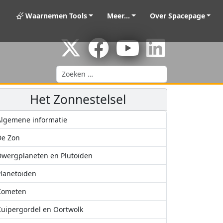
Waarnemen Tools
Meer...
Over Spacepage
Zoeken
Het Zonnestelsel
lgemene informatie
De Zon
wergplaneten en Plutoïden
lanetoïden
Kometen
uipergordel en Oortwolk