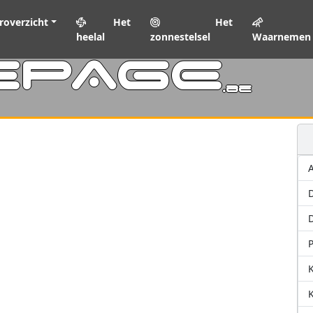
roverzicht
Het
Het
heelal
zonnestelsel
Waarnemen
EPAGE
.be
A
D
P
K