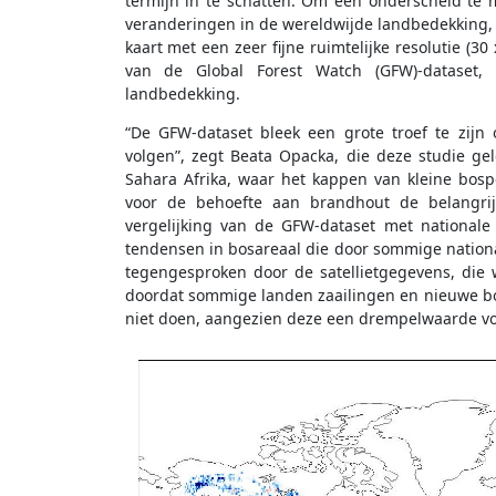
termijn in te schatten. Om een onderscheid te
veranderingen in de wereldwijde landbedekking,
kaart met een zeer fijne ruimtelijke resolutie (3
van de Global Forest Watch (GFW)-dataset
landbedekking.
“De GFW-dataset bleek een grote troef te zij
volgen”, zegt Beata Opacka, die deze studie gele
Sahara Afrika, waar het kappen van kleine bosp
voor de behoefte aan brandhout de belangrijk
vergelijking van de GFW-dataset met nationale 
tendensen in bosareaal die door sommige nationa
tegengesproken door de satellietgegevens, die 
doordat sommige landen zaailingen en nieuwe bome
niet doen, aangezien deze een drempelwaarde vo