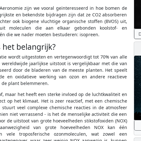
te-Aeronomie zijn we vooral geïnteresseerd in hoe bomen de
rijkste en bekendste bijdragen zijn dat ze CO2 absorberen
echter ook biogene vluchtige organische stoffen (BVOS) uit,
it moleculen die aan elkaar gebonden koolstof- en
D
één die we nader moeten bestuderen: isopreen.
 het belangrijk?
atie wordt uitgestoten en vertegenwoordigt tot 70% van alle
ereldwijde jaarlijkse uitstoot is vergelijkbaar met die van
seerd door de bladeren van de meeste planten. Het speelt
e en oxidatieve werking van ozon en andere reactieve
an de plant belemmeren.
f, maar het heeft een sterke invloed op de luchtkwaliteit en
ct op het klimaat. Het is zeer reactief, met een chemische
 stuurt veel complexe chemische reacties in de atmosfeer
ien niet verrassend - is het de menselijke activiteit die een
or de uitstoot van grote hoeveelheden stikstofoxiden (NOX)
In aanwezigheid van grote hoeveelheden NOX kan één
n vele troposferische ozonmoleculen, wat zowel een
 Daartegenover, waar zeer weinig NOX aanwezig is, kunnen