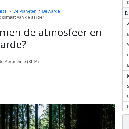
D
lsel
De Planeten
De Aarde
D
 klimaat van de aarde?
A
men de atmosfeer en
aarde?
mte-Aeronomie (BIRA)
J