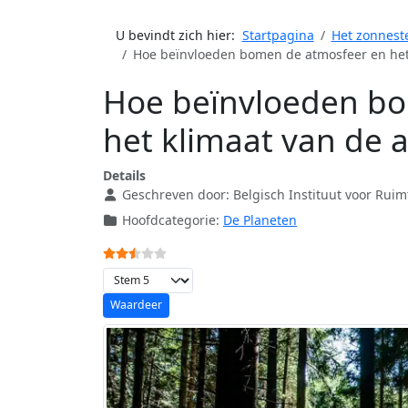
U bevindt zich hier:
Startpagina
Het zonneste
Hoe beïnvloeden bomen de atmosfeer en het
Hoe beïnvloeden bo
het klimaat van de 
Details
Geschreven door:
Belgisch Instituut voor Rui
Hoofdcategorie:
De Planeten
Gebruikerswaardering:
2.5
/
5
Voeg waardering toe