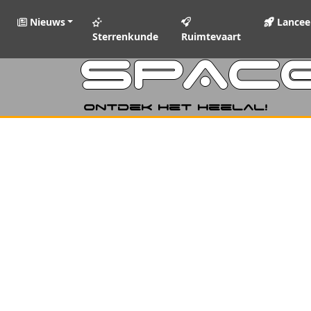
Nieuws
Lancee
Sterrenkunde
Ruimtevaart
SPAC
Ontdek het heelal!