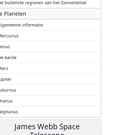
e buitenste regionen van het Zonnestelsel
e Planeten
lgemeene informatie
Mercurius
Venus
De Aarde
Mars
upiter
Saturnus
Uranus
Neptunus
James Webb Space