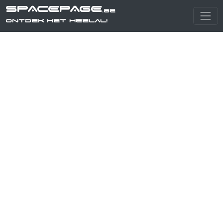
SPACEPAGE
.be
Ontdek het heelal!