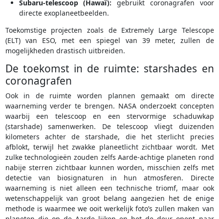
Subaru-telescoop (Hawaï):
gebruikt coronagrafen voor
directe exoplaneetbeelden.
Toekomstige projecten zoals de Extremely Large Telescope
(ELT) van ESO, met een spiegel van 39 meter, zullen de
mogelijkheden drastisch uitbreiden.
De toekomst in de ruimte: starshades en
coronagrafen
Ook in de ruimte worden plannen gemaakt om directe
waarneming verder te brengen. NASA onderzoekt concepten
waarbij een telescoop en een stervormige schaduwkap
(starshade) samenwerken. De telescoop vliegt duizenden
kilometers achter de starshade, die het sterlicht precies
afblokt, terwijl het zwakke planeetlicht zichtbaar wordt. Met
zulke technologieën zouden zelfs Aarde-achtige planeten rond
nabije sterren zichtbaar kunnen worden, misschien zelfs met
detectie van biosignaturen in hun atmosferen. Directe
waarneming is niet alleen een technische triomf, maar ook
wetenschappelijk van groot belang aangezien het de enige
methode is waarmee we ooit werkelijk foto’s zullen maken van
planeten die op de Aarde lijken en het de deur opent naar