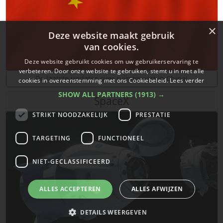
×
Deze website maakt gebruik
van cookies.
Deze website gebruikt cookies om uw gebruikerservaring te
verbeteren. Door onze website te gebruiken, stemt u in met alle
De laatste updates over ruimtevaart in China!
cookies in overeenstemming met ons Cookiebeleid.
Lees verder
SHOW ALL PARTNERS
(1913) →
SpaceX
STRIKT NOODZAKELIJK
PRESTATIE
TARGETING
FUNCTIONEEL
NIET-GECLASSIFICEERD
ALLES ACCEPTEREN
ALLES AFWIJZEN
DETAILS WEERGEVEN