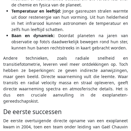
de chemie en fysica van de planeet.
Temperatuur en leeftijd:
Jonge gasreuzen stralen warmte
uit door restenergie van hun vorming. Uit hun helderheid
in het infrarood kunnen astronomen de temperatuur en
zelfs hun leeftijd schatten.
Baan en dynamiek:
Doordat planeten na jaren van
observatie op foto’s daadwerkelijk bewegen rond hun ster,
kunnen hun banen rechtstreeks in kaart gebracht worden.
Andere technieken, zoals radiale snelheid en
transitiefotometrie, leveren veel meer ontdekkingen op. Toch
hebben ze beperkingen: ze geven indirecte aanwijzingen,
maar geen beeld. Directe waarneming vult die leemte. Waar
transits en radial velocity massa en straal opleveren, geeft
directe waarneming spectra en atmosferische details. Het is
dus een cruciale aanvulling in de exoplaneten-
gereedschapskist.
De eerste successen
De eerste overtuigende directe opname van een exoplaneet
kwam in 2004, toen een team onder leiding van Gaël Chauvin