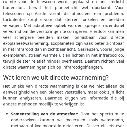
ruimte voor de telescoop wordt geplaatst en het sterlicht
buitensluit, terwijl het planeetlicht wel doorkomt. Voor
telescopen op Aarde vormt de atmosfeer een probleem:
turbulentie zorgt ervoor dat sterren fonkelen en beelden
vervagen. Met adaptieve optiek worden spiegels razendsnel
vervormd om die verstoringen te corrigeren. Hierdoor kan men
veel scherpere beelden maken, onmisbaar voor directe
exoplaneetwaarneming. Exoplaneten zijn vaak beter zichtbaar
in het infrarood dan in zichtbaar licht. Gasreuzen, vooral jonge
exemplaren, stralen warmte uit en lichten in het infrarood op,
terwijl de ster relatief minder overheerst. Daarom richten veel
directe waarnemingen zich op infraroodgolflengten.
Wat leren we uit directe waarneming?
Het unieke van directe waarneming is dat we niet alleen de
aanwezigheid van een planeet vaststellen, maar ook zijn licht
kunnen analyseren. Daarmee krijgen we informatie die bij
andere methoden moeilijk te verkrijgen is:
Samenstelling van de atmosfeer:
Door het spectrum te
onderzoeken, kunnen we moleculen zoals waterdamp,
methaan of koolmonoxide detecteren. Dit vertelt iets over