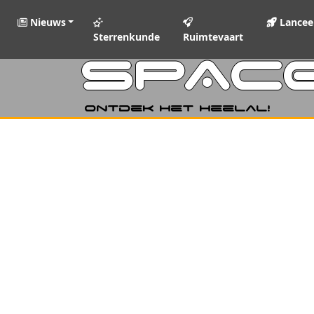
Nieuws
Lancee
Sterrenkunde
Ruimtevaart
SPAC
Ontdek het heelal!