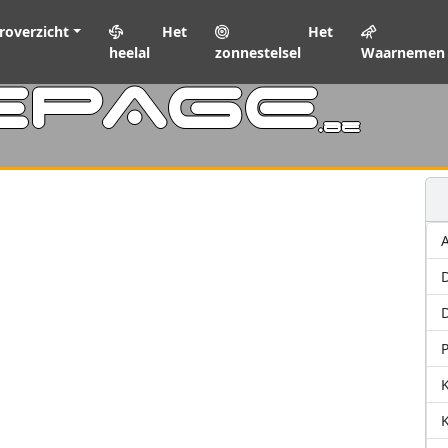
roverzicht
Het
Het
heelal
zonnestelsel
Waarnemen
EPAGE
.be
A
D
P
K