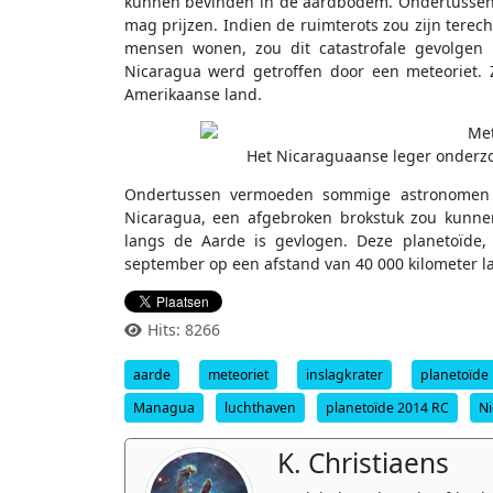
kunnen bevinden in de aardbodem. Ondertussen 
mag prijzen. Indien de ruimterots zou zijn tere
mensen wonen, zou dit catastrofale gevolgen 
Nicaragua werd getroffen door een meteoriet. 
Amerikaanse land.
Het Nicaraguaanse leger onderzo
Ondertussen vermoeden sommige astronomen 
Nicaragua, een afgebroken brokstuk zou kunne
langs de Aarde is gevlogen. Deze planetoïde
september op een afstand van 40 000 kilometer l
Hits: 8266
aarde
meteoriet
inslagkrater
planetoïde
Managua
luchthaven
planetoïde 2014 RC
N
K. Christiaens