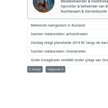
Medebeheerder & hoofdreda
Oprichter & beheerder van B
Ruimtevaart & sterrenkunde 
Meteoriet neergestort in Rusland
Soorten meteorieten: achondrieten
Zondag vliegt planetoïde 2014 RC langs de Aar
Soorten meteorieten: chondrieten
Grote inslagkrater ontdekt onder ijskap van Gr
Vorig artikel: Bodemvochtigheid meten vanuit de ruimte
Volgende artikel: Hebben wetenschappers g
Vorige
Volgende