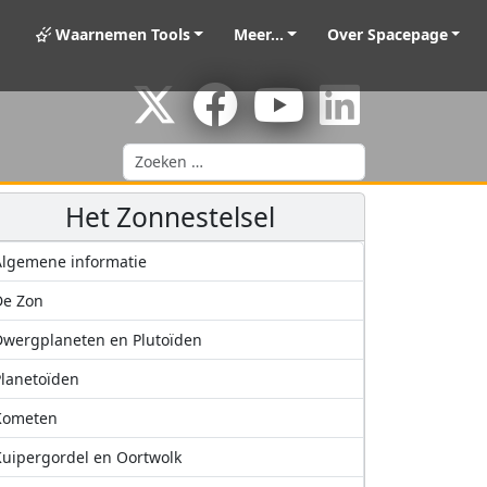
Waarnemen Tools
Meer...
Over Spacepage
Zoeken
Het Zonnestelsel
lgemene informatie
De Zon
wergplaneten en Plutoïden
lanetoïden
Kometen
uipergordel en Oortwolk