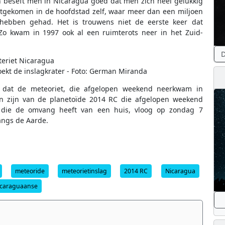
beseft men in Nicaragua goed dat men zich heel gelukkig
chtgekomen in de hoofdstad zelf, waar meer dan een miljoen
hebben gehad. Het is trouwens niet de eerste keer dat
Zo kwam in 1997 ook al een ruimterots neer in het Zuid-
D
ekt de inslagkrater - Foto: German Miranda
dat de meteoriet, die afgelopen weekend neerkwam in
n zijn van de planetoïde 2014 RC die afgelopen weekend
, die de omvang heeft van een huis, vloog op zondag 7
angs de Aarde.
meteoride
meteorietinslag
2014 RC
Nicaragua
icaraguaanse