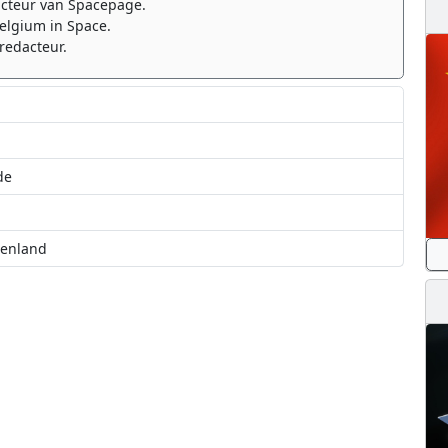
cteur van Spacepage.
elgium in Space.
redacteur.
de
oenland
rote inslagkrater ontdekt op Antarctica?