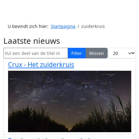
U bevindt zich hier:
Startpagina
zuiderkruis
Laatste nieuws
Vul een deel van de titel in
Toon #
Filter
Wissen
Crux - Het zuiderkruis