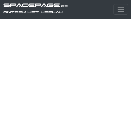
SPACEPAGE
.be
Ontdek het heelal!