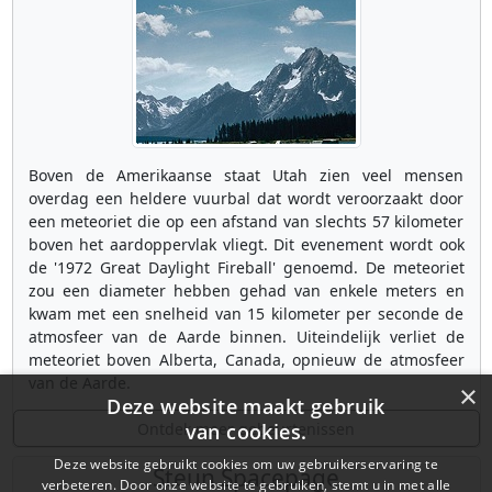
Boven de Amerikaanse staat Utah zien veel mensen
overdag een heldere vuurbal dat wordt veroorzaakt door
een meteoriet die op een afstand van slechts 57 kilometer
boven het aardoppervlak vliegt. Dit evenement wordt ook
de '1972 Great Daylight Fireball' genoemd. De meteoriet
zou een diameter hebben gehad van enkele meters en
kwam met een snelheid van 15 kilometer per seconde de
atmosfeer van de Aarde binnen. Uiteindelijk verliet de
meteoriet boven Alberta, Canada, opnieuw de atmosfeer
van de Aarde.
×
Deze website maakt gebruik
Ontdek meer gebeurtenissen
van cookies.
Deze website gebruikt cookies om uw gebruikerservaring te
Steun Spacepage
verbeteren. Door onze website te gebruiken, stemt u in met alle