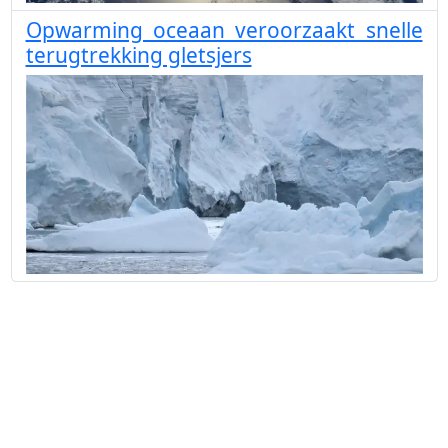
Opwarming oceaan veroorzaakt snelle
terugtrekking gletsjers