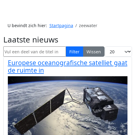
U bevindt zich hier:
Startpagina
zeewater
Laatste nieuws
Vul een deel van de titel in
Toon #
Filter
Wissen
Europese oceanografische satelliet gaat
de ruimte in