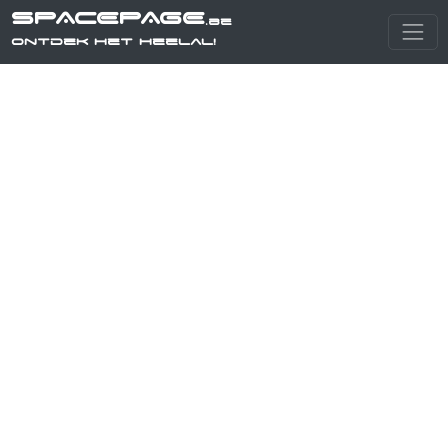
SPACEPAGE
.be
Ontdek het heelal!