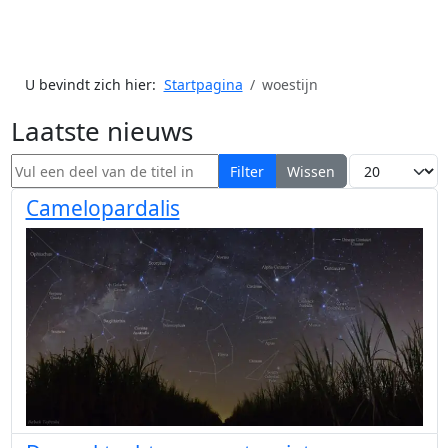
U bevindt zich hier:
Startpagina
woestijn
Laatste nieuws
Vul een deel van de titel in
Toon #
Filter
Wissen
Camelopardalis