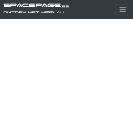
SPACEPAGE
.be
Ontdek het heelal!