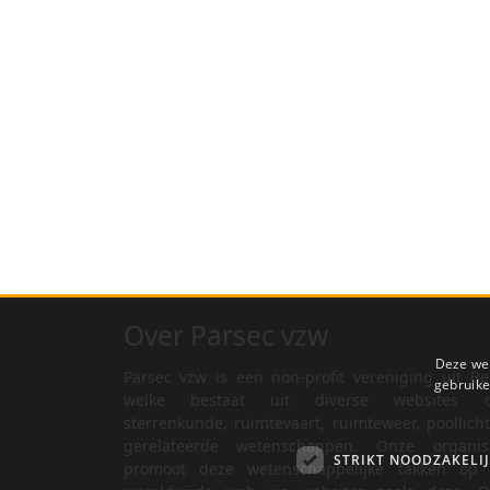
Over Parsec vzw
Deze web
Parsec vzw is een non-profit vereniging uit Be
gebruike
welke bestaat uit diverse websites o
sterrenkunde, ruimtevaart, ruimteweer, poollich
gerelateerde wetenschappen. Onze organisa
STRIKT NOODZAKELI
promoot deze wetenschappelijke takken op 