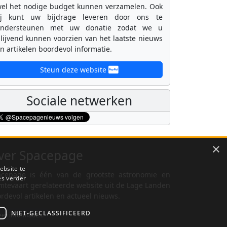
el het nodige budget kunnen verzamelen. Ook
ij kunt uw bijdrage leveren door ons te
ondersteunen met uw donatie zodat we u
lijvend kunnen voorzien van het laatste nieuws
n artikelen boordevol informatie.
Steun deze website
Sociale netwerken
×
ver Spacepage
ebsite te
cepage is één van de grootste astronomie en
es verder
mtevaart gerelateerde website uit de Lage Landen
rdevol artikelen en actueel nieuws.
NIET-GECLASSIFICEERD
er informatie...