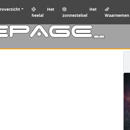
roverzicht
Het
Het
heelal
zonnestelsel
Waarnemen
EPAGE
.be