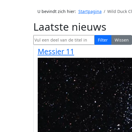
U bevindt zich hier:
Startpagina
Wild Duck Cl
Laatste nieuws
Vul een deel van de titel in
Filter
Wissen
Messier 11