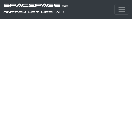
SPACEPAGE
.be
Ontdek het heelal!