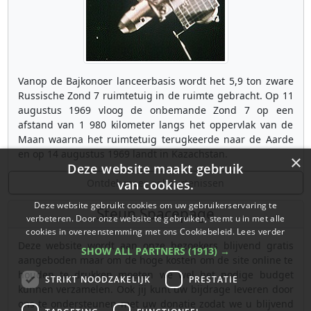
Vanop de Bajkonoer lanceerbasis wordt het 5,9 ton zware
Russische Zond 7 ruimtetuig in de ruimte gebracht. Op 11
augustus 1969 vloog de onbemande Zond 7 op een
afstand van 1 980 kilometer langs het oppervlak van de
Maan waarna het ruimtetuig terugkeerde naar de Aarde
en op 14 augustus 1969 landt in Kazachstan.
×
Deze website maakt gebruik
Ontdek meer gebeurtenissen
van cookies.
Deze website gebruikt cookies om uw gebruikerservaring te
Steun Spacepage
verbeteren. Door onze website te gebruiken, stemt u in met alle
cookies in overeenstemming met ons Cookiebeleid.
Lees verder
Deze website wordt aan onze bezoekers blijvend gratis
SHOW ALL PARTNERS
(1913) →
aangeboden maar om de hoge kosten om de site online te
houden te drukken moeten we wel het nodige budget
STRIKT NOODZAKELIJK
PRESTATIE
kunnen verzamelen. Ook jij kunt uw bijdrage leveren door
ons te ondersteunen met uw donatie zodat we u blijvend