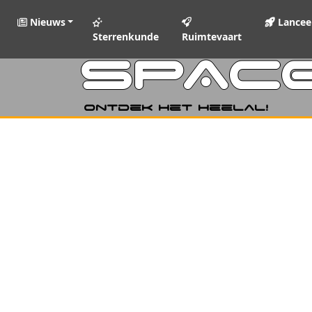
Nieuws
Lancee
Sterrenkunde
Ruimtevaart
SPAC
Ontdek het heelal!