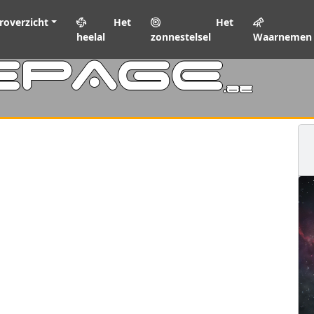
roverzicht
Het
Het
heelal
zonnestelsel
Waarnemen
EPAGE
.be