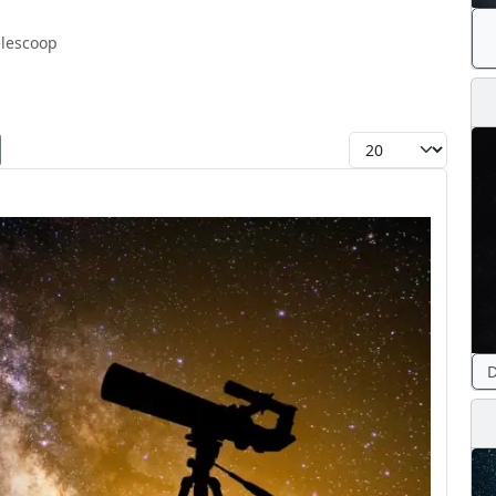
elescoop
Toon #
D