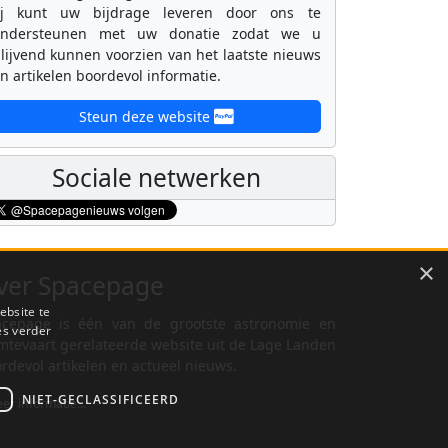
ij kunt uw bijdrage leveren door ons te
ondersteunen met uw donatie zodat we u
lijvend kunnen voorzien van het laatste nieuws
n artikelen boordevol informatie.
Steun deze website
Sociale netwerken
×
ver Spacepage
ebsite te
cepage is één van de grootste astronomie en
es verder
mtevaart gerelateerde website uit de Lage Landen
rdevol artikelen en actueel nieuws.
NIET-GECLASSIFICEERD
er informatie...