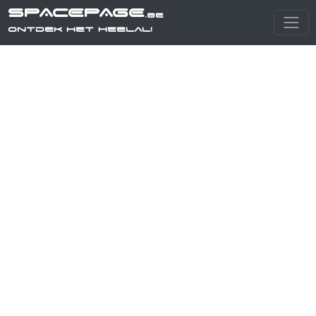
SPACEPAGE
.be
Ontdek het heelal!