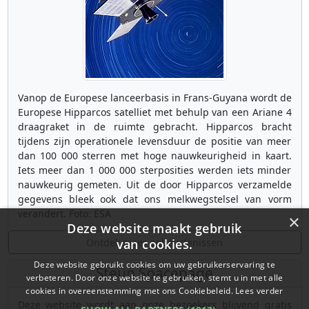
Vanop de Europese lanceerbasis in Frans-Guyana wordt de
Europese Hipparcos satelliet met behulp van een Ariane 4
draagraket in de ruimte gebracht. Hipparcos bracht
tijdens zijn operationele levensduur de positie van meer
dan 100 000 sterren met hoge nauwkeurigheid in kaart.
Iets meer dan 1 000 000 sterposities werden iets minder
nauwkeurig gemeten. Uit de door Hipparcos verzamelde
gegevens bleek ook dat ons melkwegstelsel van vorm
verandert. Foto: ESA
×
Deze website maakt gebruik
Ontdek meer gebeurtenissen
van cookies.
Deze website gebruikt cookies om uw gebruikerservaring te
Steun Spacepage
verbeteren. Door onze website te gebruiken, stemt u in met alle
cookies in overeenstemming met ons Cookiebeleid.
Lees verder
Deze website wordt aan onze bezoekers blijvend gratis