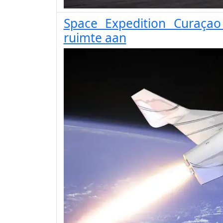
Space Expedition Curaçao
ruimte aan