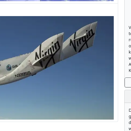
V
t
r
o
k
w
K
D
g
d
w