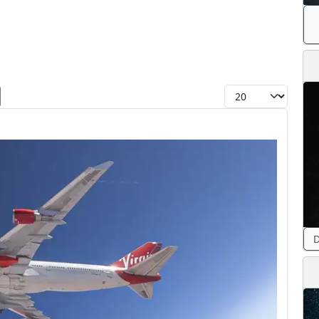
Toon #
D