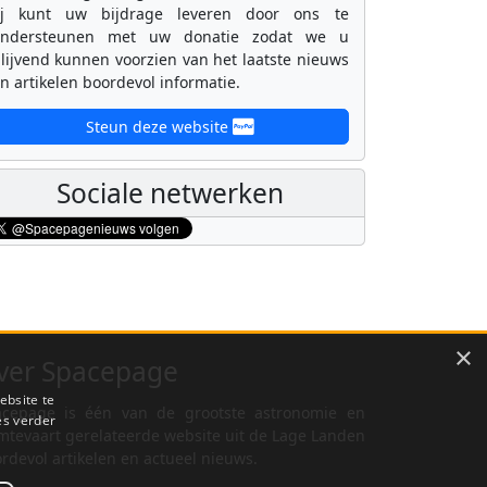
ij kunt uw bijdrage leveren door ons te
ondersteunen met uw donatie zodat we u
lijvend kunnen voorzien van het laatste nieuws
n artikelen boordevol informatie.
Steun deze website
Sociale netwerken
×
ver Spacepage
ebsite te
cepage is één van de grootste astronomie en
es verder
mtevaart gerelateerde website uit de Lage Landen
rdevol artikelen en actueel nieuws.