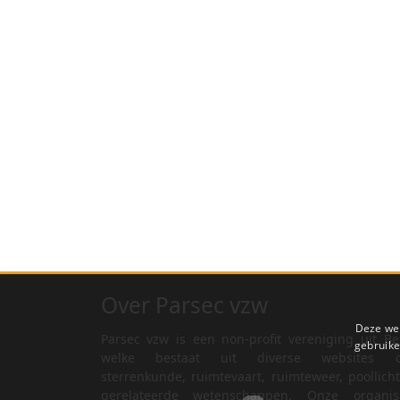
Over Parsec vzw
Deze web
Parsec vzw is een non-profit vereniging uit Be
gebruike
welke bestaat uit diverse websites o
sterrenkunde, ruimtevaart, ruimteweer, poollich
gerelateerde wetenschappen. Onze organisa