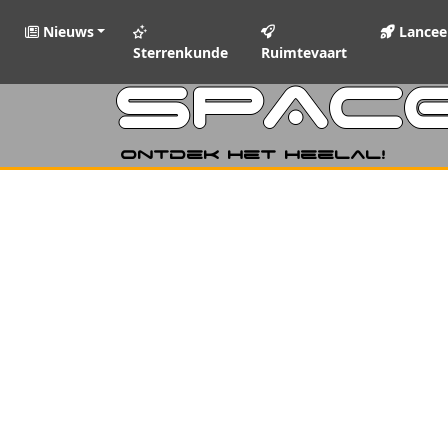
Nieuws
Lancee
Sterrenkunde
Ruimtevaart
SPAC
Ontdek het heelal!