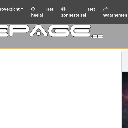
roverzicht
Het
Het
heelal
zonnestelsel
Waarnemen
EPAGE
.be