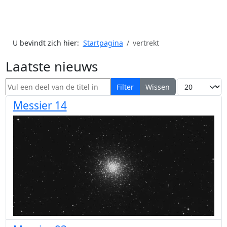
U bevindt zich hier:
Startpagina
vertrekt
Laatste nieuws
Vul een deel van de titel in
Toon #
Filter
Wissen
Messier 14