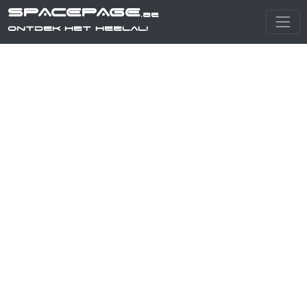
SPACEPAGE
.be
Ontdek het heelal!