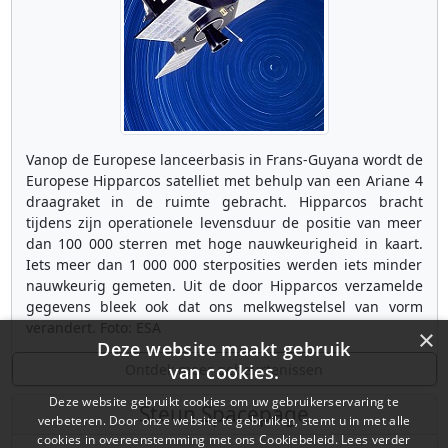
Vanop de Europese lanceerbasis in Frans-Guyana wordt de
Europese Hipparcos satelliet met behulp van een Ariane 4
draagraket in de ruimte gebracht. Hipparcos bracht
tijdens zijn operationele levensduur de positie van meer
dan 100 000 sterren met hoge nauwkeurigheid in kaart.
Iets meer dan 1 000 000 sterposities werden iets minder
nauwkeurig gemeten. Uit de door Hipparcos verzamelde
gegevens bleek ook dat ons melkwegstelsel van vorm
verandert. Foto: ESA
×
Deze website maakt gebruik
Ontdek meer gebeurtenissen
van cookies.
Deze website gebruikt cookies om uw gebruikerservaring te
Steun Spacepage
verbeteren. Door onze website te gebruiken, stemt u in met alle
cookies in overeenstemming met ons Cookiebeleid.
Lees verder