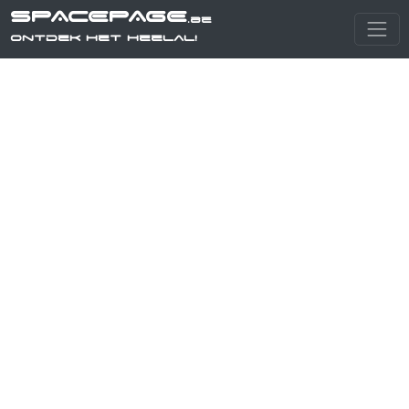
SPACEPAGE
.be
Ontdek het heelal!