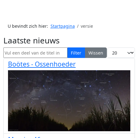
U bevindt zich hier:
Startpagina
versie
Laatste nieuws
Vul een deel van de titel in
Toon #
Filter
Wissen
Boötes - Ossenhoeder