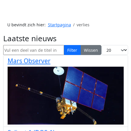
U bevindt zich hier:
Startpagina
verlies
Laatste nieuws
Vul een deel van de titel in
Toon #
Filter
Wissen
Mars Observer