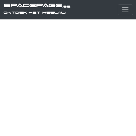
SPACEPAGE
.be
Ontdek het heelal!