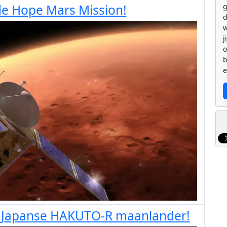
g
 de Hope Mars Mission!
d
w
j
b
e
de Japanse HAKUTO-R maanlander!