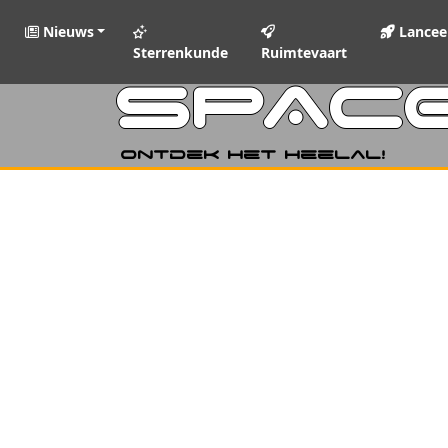
Nieuws
Lancee
Sterrenkunde
Ruimtevaart
SPAC
Ontdek het heelal!