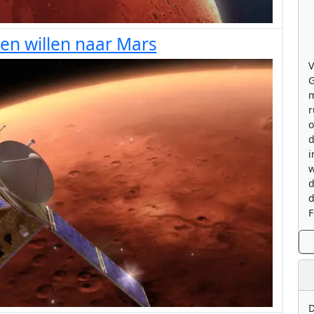
en willen naar Mars
V
G
m
r
o
d
i
w
d
d
F
D