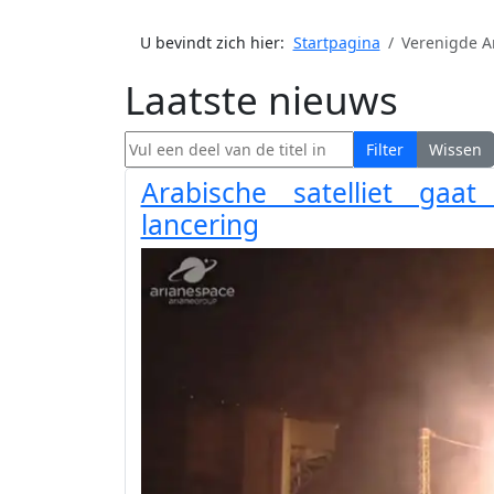
U bevindt zich hier:
Startpagina
Verenigde A
Laatste nieuws
Vul een deel van de titel in
Filter
Wissen
Arabische satelliet gaa
lancering