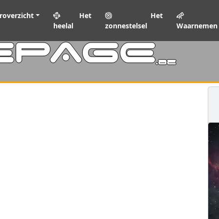
roverzicht
Het
Het
heelal
zonnestelsel
Waarnemen
EPAGE
.be