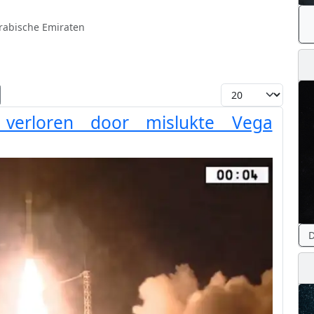
rabische Emiraten
Toon #
t verloren door mislukte Vega
D