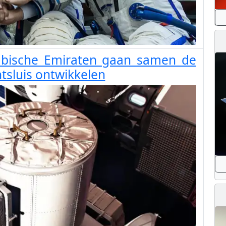
abische Emiraten gaan samen de
tsluis ontwikkelen