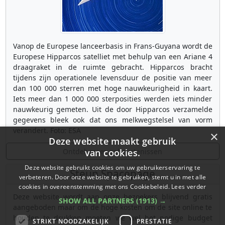
Vanop de Europese lanceerbasis in Frans-Guyana wordt de
Europese Hipparcos satelliet met behulp van een Ariane 4
draagraket in de ruimte gebracht. Hipparcos bracht
tijdens zijn operationele levensduur de positie van meer
dan 100 000 sterren met hoge nauwkeurigheid in kaart.
Iets meer dan 1 000 000 sterposities werden iets minder
nauwkeurig gemeten. Uit de door Hipparcos verzamelde
gegevens bleek ook dat ons melkwegstelsel van vorm
verandert. Foto: ESA
×
Deze website maakt gebruik
Ontdek meer gebeurtenissen
van cookies.
Deze website gebruikt cookies om uw gebruikerservaring te
Steun Spacepage
verbeteren. Door onze website te gebruiken, stemt u in met alle
cookies in overeenstemming met ons Cookiebeleid.
Lees verder
Deze website wordt aan onze bezoekers blijvend gratis
SHOW ALL PARTNERS
(1913) →
aangeboden maar om de hoge kosten om de site online te
houden te drukken moeten we wel het nodige budget
STRIKT NOODZAKELIJK
PRESTATIE