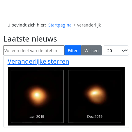
U bevindt zich hier:
Startpagina
veranderlijk
Laatste nieuws
Vul een deel van de titel in
Toon #
Filter
Wissen
Veranderlijke sterren