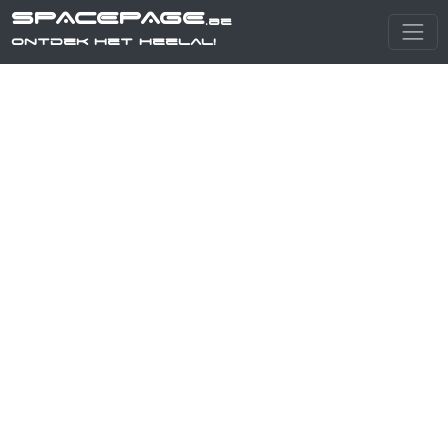
SPACEPAGE
.be
Ontdek het heelal!