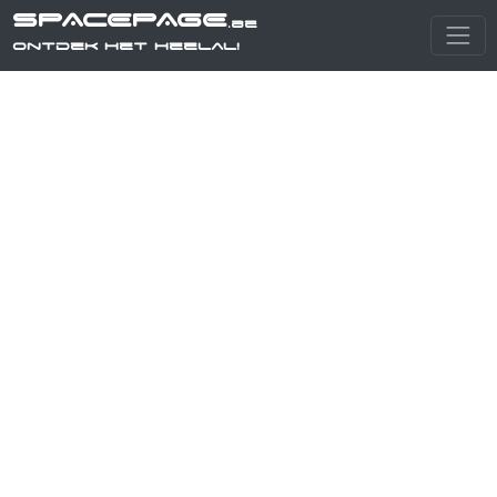
SPACEPAGE
.be
Ontdek het heelal!