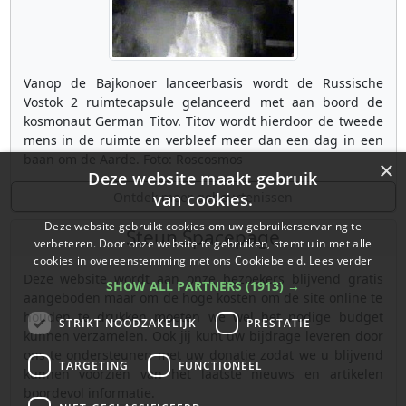
Vanop de Bajkonoer lanceerbasis wordt de Russische
Vostok 2 ruimtecapsule gelanceerd met aan boord de
kosmonaut German Titov. Titov wordt hierdoor de tweede
mens in de ruimte en verbleef meer dan een dag in een
baan om de Aarde. Foto: Roscosmos
×
Deze website maakt gebruik
Ontdek meer gebeurtenissen
van cookies.
Deze website gebruikt cookies om uw gebruikerservaring te
Steun Spacepage
verbeteren. Door onze website te gebruiken, stemt u in met alle
cookies in overeenstemming met ons Cookiebeleid.
Lees verder
Deze website wordt aan onze bezoekers blijvend gratis
SHOW ALL PARTNERS
(1913) →
aangeboden maar om de hoge kosten om de site online te
houden te drukken moeten we wel het nodige budget
STRIKT NOODZAKELIJK
PRESTATIE
kunnen verzamelen. Ook jij kunt uw bijdrage leveren door
ons te ondersteunen met uw donatie zodat we u blijvend
TARGETING
FUNCTIONEEL
kunnen voorzien van het laatste nieuws en artikelen
boordevol informatie.