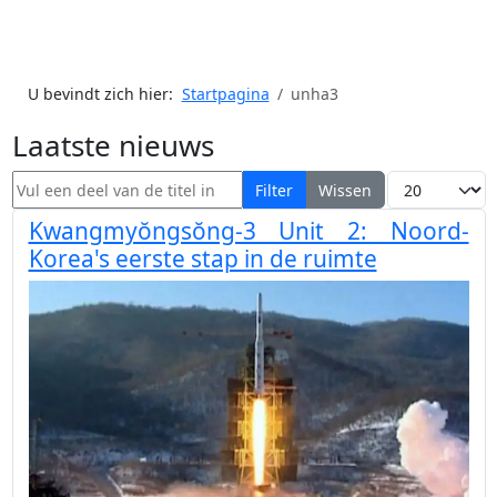
U bevindt zich hier:
Startpagina
unha3
Laatste nieuws
Vul een deel van de titel in
Toon #
Filter
Wissen
Kwangmyŏngsŏng-3 Unit 2: Noord-
Korea's eerste stap in de ruimte