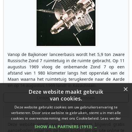
Vanop de Bajkonoer lanceerbasis wordt het 5,9 ton zware
Russische Zond 7 ruimtetuig in de ruimte gebracht. Op 11
augustus 1969 vloog de onbemande Zond 7 op een
afstand van 1 980 kilometer langs het oppervlak van de
Maan waarna het ruimtetuig terugkeerde naar de Aarde
en op 14 augustus 1969 landt in Kazachstan.
×
Deze website maakt gebruik
Ontdek meer gebeurtenissen
van cookies.
Deze website gebruikt cookies om uw gebruikerservaring te
Steun Spacepage
verbeteren. Door onze website te gebruiken, stemt u in met alle
cookies in overeenstemming met ons Cookiebeleid.
Lees verder
Deze website wordt aan onze bezoekers blijvend gratis
SHOW ALL PARTNERS
(1913) →
aangeboden maar om de hoge kosten om de site online te