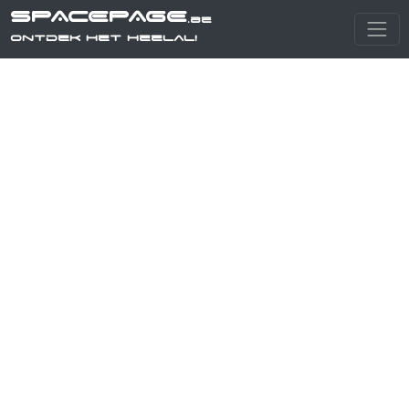
SPACEPAGE
.be
Ontdek het heelal!