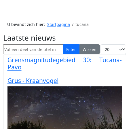
U bevindt zich hier:
Startpagina
tucana
Laatste nieuws
Vul een deel van de titel in
Toon #
Filter
Wissen
Grensmagnitudegebied 30: Tucana-
Pavo
Grus - Kraanvogel