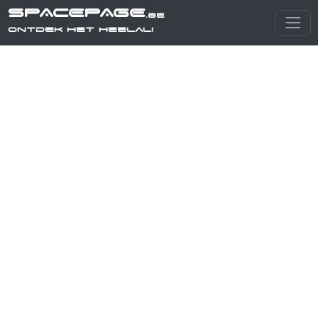
SPACEPAGE
.be
Ontdek het heelal!