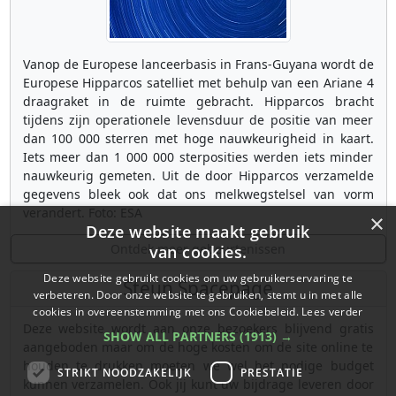
Vanop de Europese lanceerbasis in Frans-Guyana wordt de
Europese Hipparcos satelliet met behulp van een Ariane 4
draagraket in de ruimte gebracht. Hipparcos bracht
tijdens zijn operationele levensduur de positie van meer
dan 100 000 sterren met hoge nauwkeurigheid in kaart.
Iets meer dan 1 000 000 sterposities werden iets minder
nauwkeurig gemeten. Uit de door Hipparcos verzamelde
gegevens bleek ook dat ons melkwegstelsel van vorm
verandert. Foto: ESA
×
Deze website maakt gebruik
Ontdek meer gebeurtenissen
van cookies.
Deze website gebruikt cookies om uw gebruikerservaring te
Steun Spacepage
verbeteren. Door onze website te gebruiken, stemt u in met alle
cookies in overeenstemming met ons Cookiebeleid.
Lees verder
Deze website wordt aan onze bezoekers blijvend gratis
SHOW ALL PARTNERS
(1913) →
aangeboden maar om de hoge kosten om de site online te
houden te drukken moeten we wel het nodige budget
STRIKT NOODZAKELIJK
PRESTATIE
kunnen verzamelen. Ook jij kunt uw bijdrage leveren door