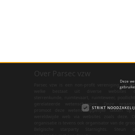
Over Parsec vzw
Deze web
Parsec vzw is een non-profit vereniging uit Be
gebruike
welke bestaat uit diverse websites o
sterrenkunde, ruimtevaart, ruimteweer, poollich
gerelateerde wetenschappen. Onze organisa
STRIKT NOODZAKELI
promoot deze wetenschappelijke takken op 
wereldwijde web via websites zoals deze. O
organisatie is tevens ook organisator van de groo
Belgische starparty Starnights. Steun o