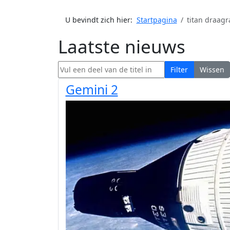
U bevindt zich hier:
Startpagina
titan draagr
Laatste nieuws
Vul een deel van de titel in
Filter
Wissen
Gemini 2