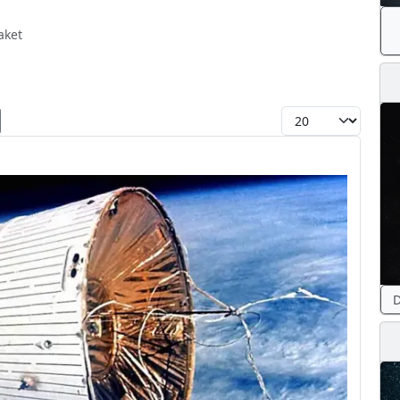
aket
Toon #
D