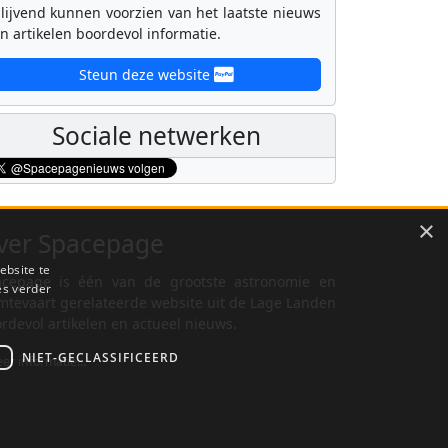
lijvend kunnen voorzien van het laatste nieuws
n artikelen boordevol informatie.
Steun deze website
Sociale netwerken
×
ver Spacepage
ebsite te
cepage is één van de grootste astronomie en
es verder
mtevaart gerelateerde website uit de Lage Landen
rdevol artikelen en actueel nieuws.
NIET-GECLASSIFICEERD
er informatie...