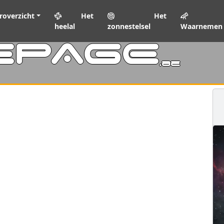
roverzicht
Het
Het
heelal
zonnestelsel
Waarnemen
EPAGE
.be