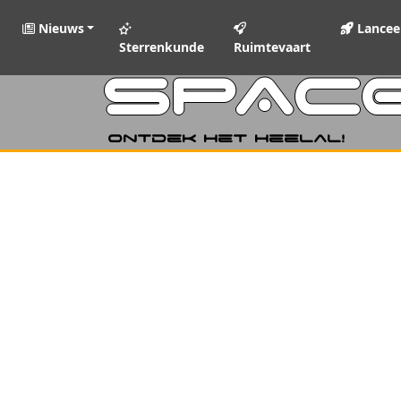
Nieuws
Lancee
Sterrenkunde
Ruimtevaart
SPAC
Ontdek het heelal!