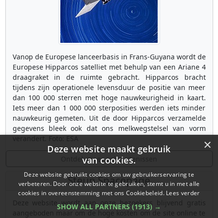
Vanop de Europese lanceerbasis in Frans-Guyana wordt de
Europese Hipparcos satelliet met behulp van een Ariane 4
draagraket in de ruimte gebracht. Hipparcos bracht
tijdens zijn operationele levensduur de positie van meer
dan 100 000 sterren met hoge nauwkeurigheid in kaart.
Iets meer dan 1 000 000 sterposities werden iets minder
nauwkeurig gemeten. Uit de door Hipparcos verzamelde
gegevens bleek ook dat ons melkwegstelsel van vorm
verandert. Foto: ESA
×
Deze website maakt gebruik
Ontdek meer gebeurtenissen
van cookies.
Deze website gebruikt cookies om uw gebruikerservaring te
Steun Spacepage
verbeteren. Door onze website te gebruiken, stemt u in met alle
cookies in overeenstemming met ons Cookiebeleid.
Lees verder
Deze website wordt aan onze bezoekers blijvend gratis
SHOW ALL PARTNERS
(1913) →
aangeboden maar om de hoge kosten om de site online te