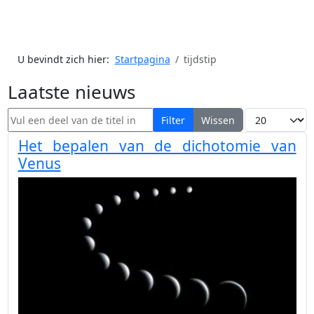
U bevindt zich hier:
Startpagina
tijdstip
Laatste nieuws
Vul een deel van de titel in
Toon #
Filter
Wissen
Het bepalen van de dichotomie van
Venus