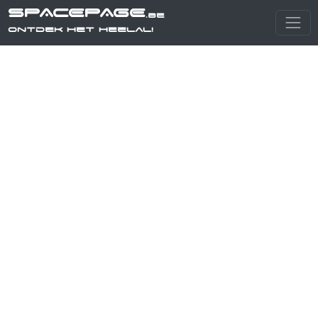
SPACEPAGE
.be
Ontdek het heelal!