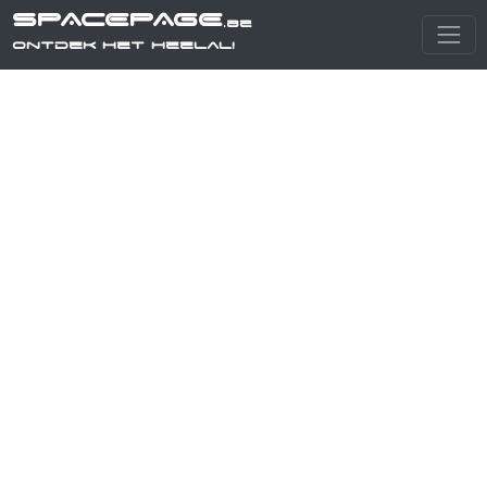
SPACEPAGE
.be
Ontdek het heelal!