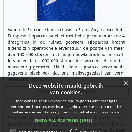
Vanop de Europese lanceerbasis in Frans-Guyana wordt de
Europese Hipparcos satelliet met behulp van een Ariane 4
draagraket in de ruimte gebracht. Hipparcos bracht
tijdens zijn operationele levensduur de positie van meer
dan 100 000 sterren met hoge nauwkeurigheid in kaart.
Iets meer dan 1 000 000 sterposities werden iets minder
nauwkeurig gemeten. Uit de door Hipparcos verzamelde
gegevens bleek ook dat ons melkwegstelsel van vorm
verandert. Foto: ESA
×
Deze website maakt gebruik
Ontdek meer gebeurtenissen
van cookies.
Deze website gebruikt cookies om uw gebruikerservaring te
Steun Spacepage
verbeteren. Door onze website te gebruiken, stemt u in met alle
cookies in overeenstemming met ons Cookiebeleid.
Lees verder
Deze website wordt aan onze bezoekers blijvend gratis
SHOW ALL PARTNERS
(1913) →
aangeboden maar om de hoge kosten om de site online te
houden te drukken moeten we wel het nodige budget