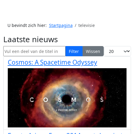
U bevindt zich hier:
Startpagina
televisie
Laatste nieuws
Vul een deel van de titel in
Toon #
Filter
Wissen
Cosmos: A Spacetime Odyssey