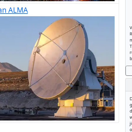
aan ALMA
V
R
m
T
r
b
D
g
d
w
j