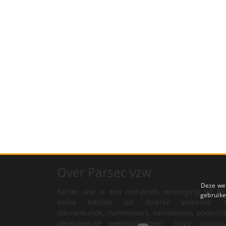
Over Parsec vzw
Deze web
Parsec vzw is een non-profit vereniging uit Be
gebruike
welke bestaat uit diverse websites o
sterrenkunde, ruimtevaart, ruimteweer, poollich
gerelateerde wetenschappen. Onze organisa