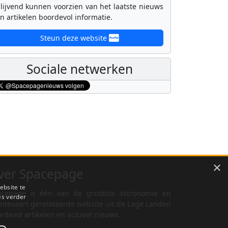
lijvend kunnen voorzien van het laatste nieuws
n artikelen boordevol informatie.
Steun deze website
Sociale netwerken
×
ver Spacepage
ebsite te
cepage is één van de grootste astronomie en
es verder
mtevaart gerelateerde website uit de Lage Landen
rdevol artikelen en actueel nieuws.