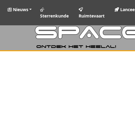
Nieuws
Lancee
Sterrenkunde
Ruimtevaart
SPAC
Ontdek het heelal!