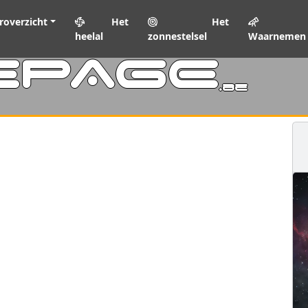
roverzicht
Het
Het
heelal
zonnestelsel
Waarnemen
EPAGE
.be