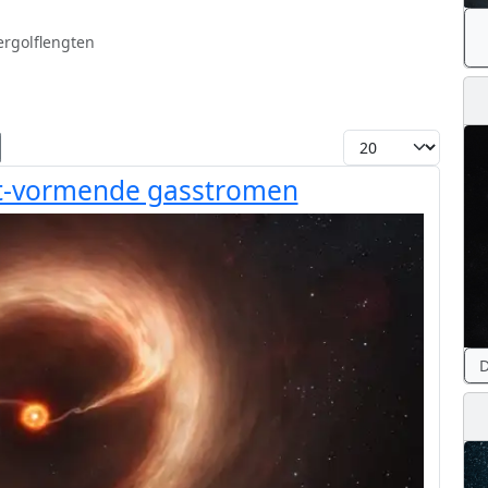
ergolflengten
Toon #
et-vormende gasstromen
D