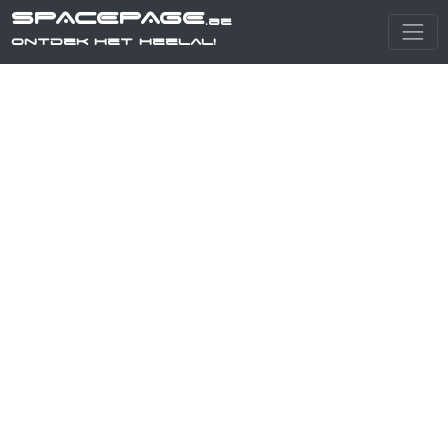
SPACEPAGE
.be
Ontdek het heelal!