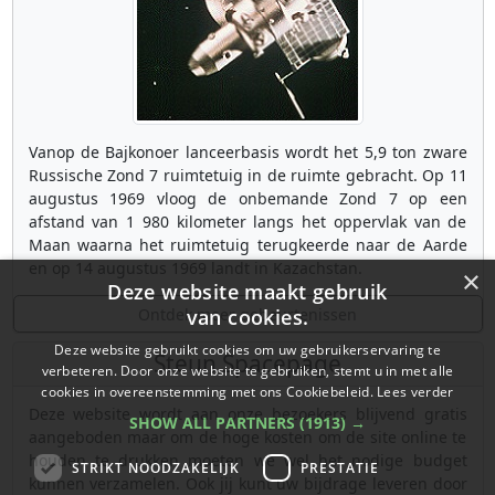
Vanop de Bajkonoer lanceerbasis wordt het 5,9 ton zware
Russische Zond 7 ruimtetuig in de ruimte gebracht. Op 11
augustus 1969 vloog de onbemande Zond 7 op een
afstand van 1 980 kilometer langs het oppervlak van de
Maan waarna het ruimtetuig terugkeerde naar de Aarde
en op 14 augustus 1969 landt in Kazachstan.
×
Deze website maakt gebruik
Ontdek meer gebeurtenissen
van cookies.
Deze website gebruikt cookies om uw gebruikerservaring te
Steun Spacepage
verbeteren. Door onze website te gebruiken, stemt u in met alle
cookies in overeenstemming met ons Cookiebeleid.
Lees verder
Deze website wordt aan onze bezoekers blijvend gratis
SHOW ALL PARTNERS
(1913) →
aangeboden maar om de hoge kosten om de site online te
houden te drukken moeten we wel het nodige budget
STRIKT NOODZAKELIJK
PRESTATIE
kunnen verzamelen. Ook jij kunt uw bijdrage leveren door