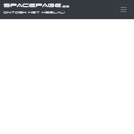
SPACEPAGE
.be
Ontdek het heelal!