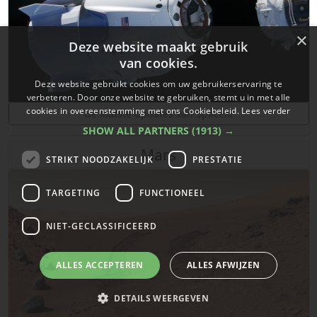
×
Deze website maakt gebruik
van cookies.
Deze website gebruikt cookies om uw gebruikerservaring te
verbeteren. Door onze website te gebruiken, stemt u in met alle
cookies in overeenstemming met ons Cookiebeleid.
Lees verder
De laatste updates van SpaceX!
SHOW ALL PARTNERS
(1913) →
Mars
STRIKT NOODZAKELIJK
PRESTATIE
TARGETING
FUNCTIONEEL
NIET-GECLASSIFICEERD
ALLES ACCEPTEREN
ALLES AFWIJZEN
DETAILS WEERGEVEN