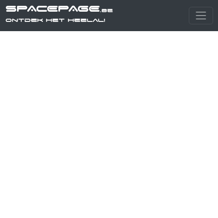
SPACEPAGE
.be
Ontdek het heelal!