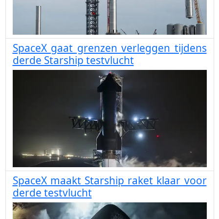
SpaceX gaat grenzen verleggen tijdens
derde Starship testvlucht
SpaceX maakt Starship raket klaar voor
derde testvlucht