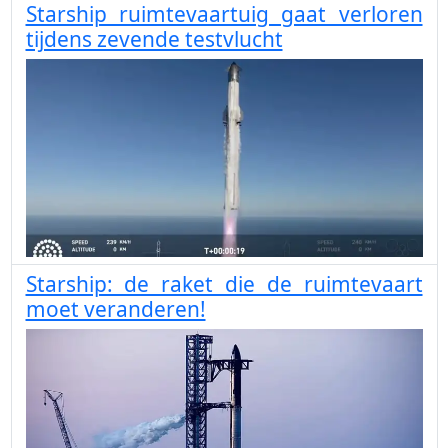
Starship ruimtevaartuig gaat verloren
tijdens zevende testvlucht
Starship: de raket die de ruimtevaart
moet veranderen!