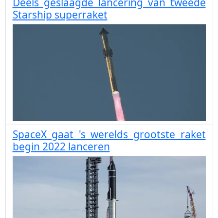
Deels geslaagde lancering van tweede
Starship superraket
SpaceX gaat 's werelds grootste raket
begin 2022 lanceren