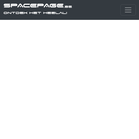
SPACEPAGE
.be
Ontdek het heelal!