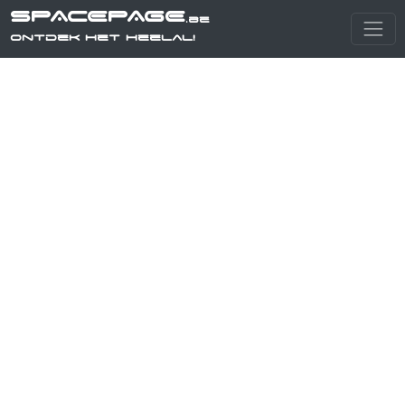
SPACEPAGE
.be
Ontdek het heelal!