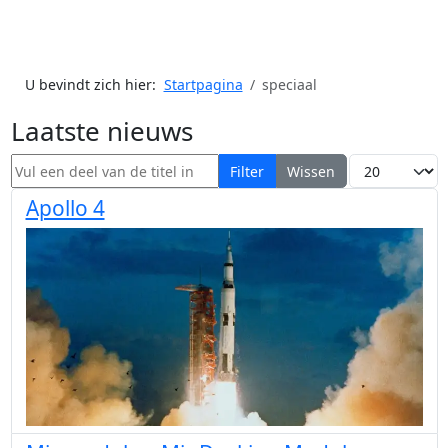
U bevindt zich hier:
Startpagina
speciaal
Laatste nieuws
Vul een deel van de titel in
Toon #
Filter
Wissen
Apollo 4