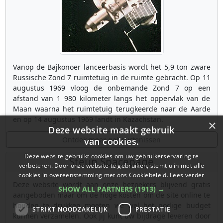
Vanop de Bajkonoer lanceerbasis wordt het 5,9 ton zware
Russische Zond 7 ruimtetuig in de ruimte gebracht. Op 11
augustus 1969 vloog de onbemande Zond 7 op een
afstand van 1 980 kilometer langs het oppervlak van de
Maan waarna het ruimtetuig terugkeerde naar de Aarde
en op 14 augustus 1969 landt in Kazachstan.
×
Deze website maakt gebruik
Ontdek meer gebeurtenissen
van cookies.
Deze website gebruikt cookies om uw gebruikerservaring te
Steun Spacepage
verbeteren. Door onze website te gebruiken, stemt u in met alle
cookies in overeenstemming met ons Cookiebeleid.
Lees verder
Deze website wordt aan onze bezoekers blijvend gratis
SHOW ALL PARTNERS
(1913) →
aangeboden maar om de hoge kosten om de site online te
houden te drukken moeten we wel het nodige budget
STRIKT NOODZAKELIJK
PRESTATIE
kunnen verzamelen. Ook jij kunt uw bijdrage leveren door