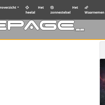
roverzicht
Het
Het
heelal
zonnestelsel
Waarnemen
EPAGE
.be