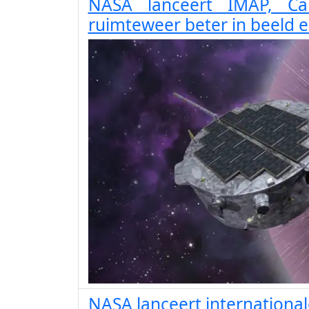
NASA lanceert IMAP, C
ruimteweer beter in beeld e
NASA lanceert international