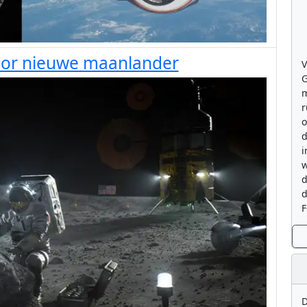
voor nieuwe maanlander
V
G
m
r
o
d
i
w
d
d
F
D