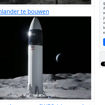
g
d
nlander te bouwen
w
j
b
e