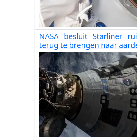
NASA besluit Starliner r
terug te brengen naar aard