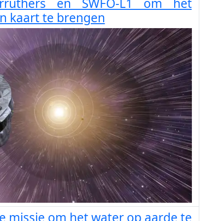
arruthers en SWFO-L1 om het
n kaart te brengen
e missie om het water op aarde te