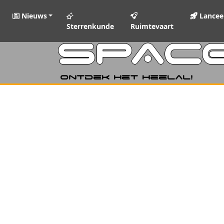
Nieuws
Lancee
Sterrenkunde
Ruimtevaart
SPAC
Ontdek het heelal!