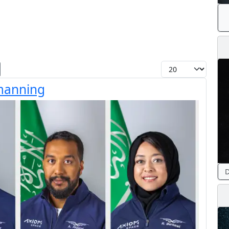
Toon #
manning
D