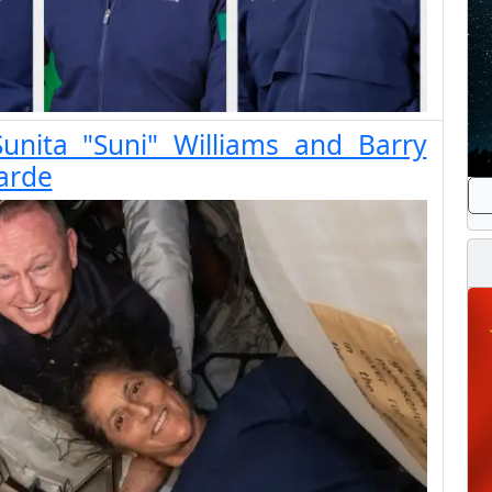
nita "Suni" Williams and Barry
arde