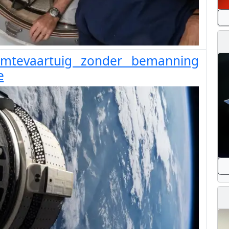
uimtevaartuig zonder bemanning
e