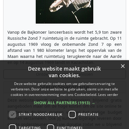
Vanop de Bajkonoer lanceerbasis wordt het 5,9 ton zware
Russische Zond 7 ruimtetuig in de ruimte gebracht. Op 11
augustus 1969 vloog de onbemande Zond 7 op een
afstand van 1 980 kilometer langs het oppervlak van de
Maan waarna het ruimtetuig terugkeerde naar de Aarde
en op 14 augustus 1969 landt in Kazachstan.
×
Deze website maakt gebruik
Ontdek meer gebeurtenissen
van cookies.
Deze website gebruikt cookies om uw gebruikerservaring te
Steun Spacepage
verbeteren. Door onze website te gebruiken, stemt u in met alle
cookies in overeenstemming met ons Cookiebeleid.
Lees verder
Deze website wordt aan onze bezoekers blijvend gratis
SHOW ALL PARTNERS
(1913) →
aangeboden maar om de hoge kosten om de site online te
houden te drukken moeten we wel het nodige budget
STRIKT NOODZAKELIJK
PRESTATIE
kunnen verzamelen. Ook jij kunt uw bijdrage leveren door
ons te ondersteunen met uw donatie zodat we u blijvend
TARGETING
FUNCTIONEEL