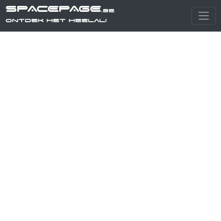
SPACEPAGE
.be
Ontdek het heelal!