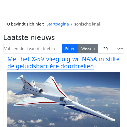
U bevindt zich hier:
Startpagina
sonische knal
Laatste nieuws
Vul een deel van de titel in
Toon #
Filter
Wissen
Met het X-59 vliegtuig wil NASA in stilte
de geluidsbarrière doorbreken