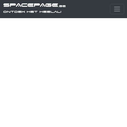
SPACEPAGE
.be
Ontdek het heelal!