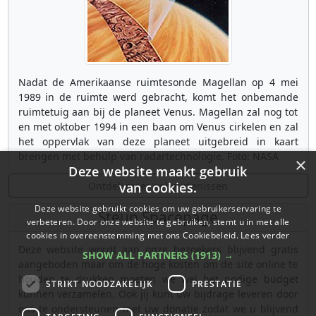
Nadat de Amerikaanse ruimtesonde Magellan op 4 mei
1989 in de ruimte werd gebracht, komt het onbemande
ruimtetuig aan bij de planeet Venus. Magellan zal nog tot
en met oktober 1994 in een baan om Venus cirkelen en zal
het oppervlak van deze planeet uitgebreid in kaart
brengen met behulp van radartechnologie. Foto: NASA
×
Deze website maakt gebruik
Ontdek meer gebeurtenissen
van cookies.
Deze website gebruikt cookies om uw gebruikerservaring te
Steun Spacepage
verbeteren. Door onze website te gebruiken, stemt u in met alle
cookies in overeenstemming met ons Cookiebeleid.
Lees verder
Deze website wordt aan onze bezoekers blijvend gratis
SHOW ALL PARTNERS
(1913) →
aangeboden maar om de hoge kosten om de site online te
houden te drukken moeten we wel het nodige budget
STRIKT NOODZAKELIJK
PRESTATIE
kunnen verzamelen. Ook jij kunt uw bijdrage leveren door
ons te ondersteunen met uw donatie zodat we u blijvend