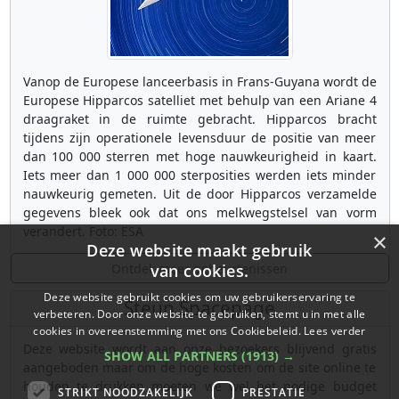
Vanop de Europese lanceerbasis in Frans-Guyana wordt de
Europese Hipparcos satelliet met behulp van een Ariane 4
draagraket in de ruimte gebracht. Hipparcos bracht
tijdens zijn operationele levensduur de positie van meer
dan 100 000 sterren met hoge nauwkeurigheid in kaart.
Iets meer dan 1 000 000 sterposities werden iets minder
nauwkeurig gemeten. Uit de door Hipparcos verzamelde
gegevens bleek ook dat ons melkwegstelsel van vorm
verandert. Foto: ESA
×
Deze website maakt gebruik
Ontdek meer gebeurtenissen
van cookies.
Deze website gebruikt cookies om uw gebruikerservaring te
Steun Spacepage
verbeteren. Door onze website te gebruiken, stemt u in met alle
cookies in overeenstemming met ons Cookiebeleid.
Lees verder
Deze website wordt aan onze bezoekers blijvend gratis
SHOW ALL PARTNERS
(1913) →
aangeboden maar om de hoge kosten om de site online te
houden te drukken moeten we wel het nodige budget
STRIKT NOODZAKELIJK
PRESTATIE