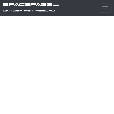
SPACEPAGE
.be
Ontdek het heelal!