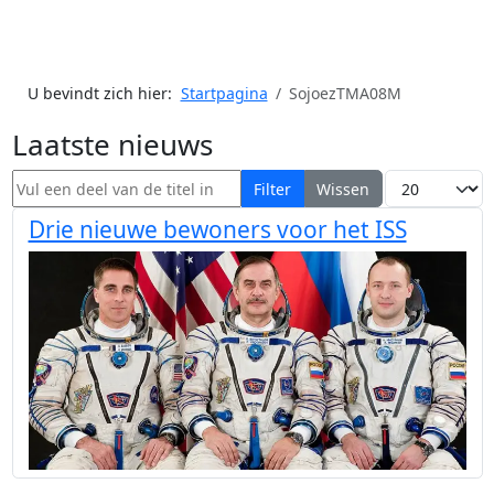
U bevindt zich hier:
Startpagina
SojoezTMA08M
Laatste nieuws
Vul een deel van de titel in
Toon #
Filter
Wissen
Drie nieuwe bewoners voor het ISS