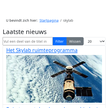
U bevindt zich hier:
Startpagina
skylab
Laatste nieuws
Vul een deel van de titel in
Toon #
Filter
Wissen
Het Skylab ruimteprogramma