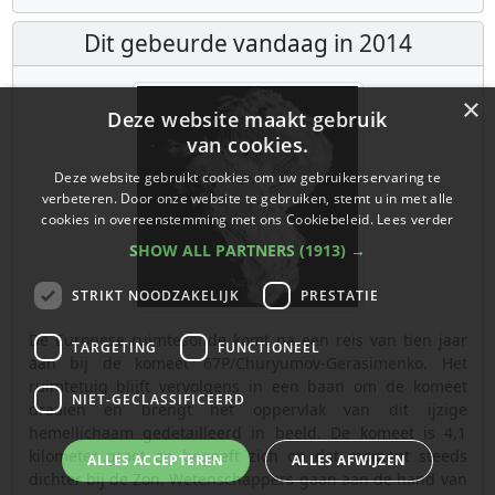
Dit gebeurde vandaag in 2014
×
Deze website maakt gebruik
van cookies.
Deze website gebruikt cookies om uw gebruikerservaring te
verbeteren. Door onze website te gebruiken, stemt u in met alle
cookies in overeenstemming met ons Cookiebeleid.
Lees verder
SHOW ALL PARTNERS
(1913) →
STRIKT NOODZAKELIJK
PRESTATIE
De Europese ruimtesonde komt na een reis van tien jaar
TARGETING
FUNCTIONEEL
aan bij de komeet 67P/Churyumov-Gerasimenko. Het
ruimtetuig blijft vervolgens in een baan om de komeet
NIET-GECLASSIFICEERD
draaien en brengt het oppervlak van dit ijzige
hemellichaam gedetailleerd in beeld. De komeet is 4,1
kilometer groot en begeeft zich op dat moment steeds
ALLES ACCEPTEREN
ALLES AFWIJZEN
dichter bij de Zon. Wetenschappers gaan aan de hand van