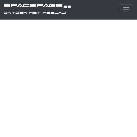
SPACEPAGE
.be
Ontdek het heelal!