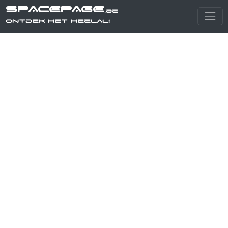
SPACEPAGE
.be
Ontdek het heelal!