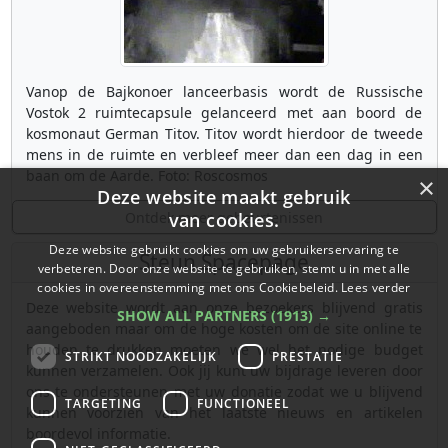
Vanop de Bajkonoer lanceerbasis wordt de Russische
Vostok 2 ruimtecapsule gelanceerd met aan boord de
kosmonaut German Titov. Titov wordt hierdoor de tweede
mens in de ruimte en verbleef meer dan een dag in een
baan om de Aarde. Foto: Roscosmos
×
Deze website maakt gebruik
Ontdek meer gebeurtenissen
van cookies.
Deze website gebruikt cookies om uw gebruikerservaring te
Steun Spacepage
verbeteren. Door onze website te gebruiken, stemt u in met alle
cookies in overeenstemming met ons Cookiebeleid.
Lees verder
Deze website wordt aan onze bezoekers blijvend gratis
SHOW ALL PARTNERS
(1913) →
aangeboden maar om de hoge kosten om de site online te
houden te drukken moeten we wel het nodige budget
STRIKT NOODZAKELIJK
PRESTATIE
kunnen verzamelen. Ook jij kunt uw bijdrage leveren door
ons te ondersteunen met uw donatie zodat we u blijvend
TARGETING
FUNCTIONEEL
kunnen voorzien van het laatste nieuws en artikelen
boordevol informatie.