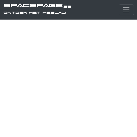
SPACEPAGE
.be
Ontdek het heelal!